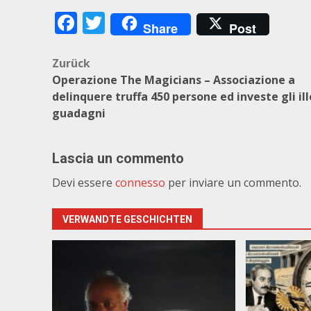
Facebook
Twitter
Share
Post
Beitragsnavigation
Zurück
Operazione The Magicians – Associazione a
delinquere truffa 450 persone ed investe gli ill
guadagni
Lascia un commento
Devi essere
connesso
per inviare un commento.
VERWANDTE GESCHICHTEN