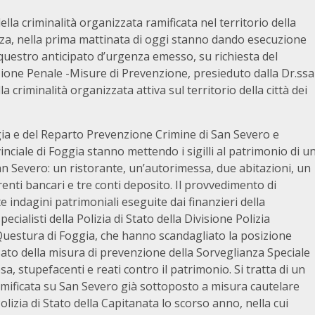
della criminalità organizzata ramificata nel territorio della
nanza, nella prima mattinata di oggi stanno dando esecuzione
uestro anticipato d’urgenza emesso, su richiesta del
ezione Penale -Misure di Prevenzione, presieduto dalla Dr.ssa
a criminalità organizzata attiva sul territorio della città dei
ggia e del Reparto Prevenzione Crimine di San Severo e
nciale di Foggia stanno mettendo i sigilli al patrimonio di u
an Severo: un ristorante, un’autorimessa, due abitazioni, un
enti bancari e tre conti deposito. Il provvedimento di
e indagini patrimoniali eseguite dai finanzieri della
cialisti della Polizia di Stato della Divisione Polizia
 Questura di Foggia, che hanno scandagliato la posizione
ssato della misura di prevenzione della Sorveglianza Speciale
sa, stupefacenti e reati contro il patrimonio. Si tratta di un
ramificata su San Severo già sottoposto a misura cautelare
lizia di Stato della Capitanata lo scorso anno, nella cui