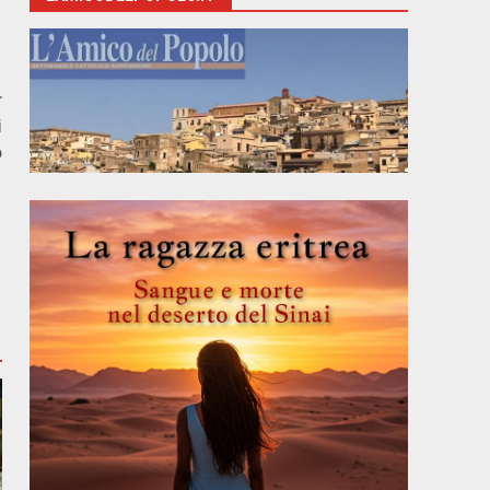
r
i
o