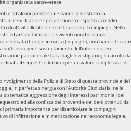
alità organizzata sanseverese.
iventi e ad alcuni prestanome hanno dimostrato la
sto di beni di valore sproporzionato rispetto ai redditi
tto di attività illecite o ne costituiscano il reimpiego. Nello
posto ed ai suoi familiari conviventi nonché a terzi
ari in entrata (fonti) e in uscita (impieghi), non hanno trovato
a sufficienti per il sostentamento dell’intero nucleo
ostruzione patrimoniale fatta dagli investigatori, ha accolto la
rdinato il sequestro dei beni per un valore complessivo di
oinvolgimento della Polizia di Stato di questa provincia e del
gia, in perfetta sinergia con l’Autorità Giudiziaria, nella
la sistematica aggressione degli interessi patrimoniali dei
sequestro ed alla confisca dei proventi e dei beni ottenuti da
co di primaria importanza per disarticolare le compagini
ivo di infiltrazione e mimetizzazione nell’economia legale.