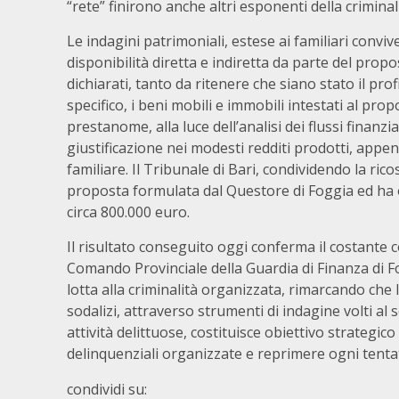
“rete” finirono anche altri esponenti della crimin
Le indagini patrimoniali, estese ai familiari conv
disponibilità diretta e indiretta da parte del propo
dichiarati, tanto da ritenere che siano stato il profi
specifico, i beni mobili e immobili intestati al pro
prestanome, alla luce dell’analisi dei flussi finanzi
giustificazione nei modesti redditi prodotti, appen
familiare. Il Tribunale di Bari, condividendo la ric
proposta formulata dal Questore di Foggia ed ha o
circa 800.000 euro.
Il risultato conseguito oggi conferma il costante c
Comando Provinciale della Guardia di Finanza di Fog
lotta alla criminalità organizzata, rimarcando che 
sodalizi, attraverso strumenti di indagine volti al 
attività delittuose, costituisce obiettivo strategi
delinquenziali organizzate e reprimere ogni tentat
condividi su: