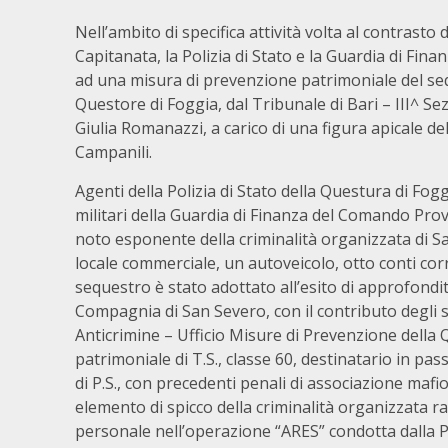
Nell’ambito di specifica attività volta al contrasto 
Capitanata, la Polizia di Stato e la Guardia di Fi
ad una misura di prevenzione patrimoniale del seq
Questore di Foggia, dal Tribunale di Bari – III^ S
Giulia Romanazzi, a carico di una figura apicale dell
Campanili.
Agenti della Polizia di Stato della Questura di Fo
militari della Guardia di Finanza del Comando Provi
noto esponente della criminalità organizzata di S
locale commerciale, un autoveicolo, otto conti corr
sequestro è stato adottato all’esito di approfondit
Compagnia di San Severo, con il contributo degli spe
Anticrimine – Ufficio Misure di Prevenzione della
patrimoniale di T.S., classe 60, destinatario in pa
di P.S., con precedenti penali di associazione mafio
elemento di spicco della criminalità organizzata 
personale nell’operazione “ARES” condotta dalla Po