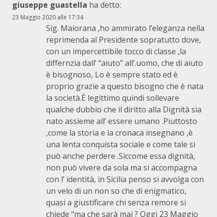
giuseppe guastella
ha detto:
23 Maggio 2020 alle 17:34
Sig. Maiorana ,ho ammirato l’eleganza nella
reprimenda al Presidente sopratutto dove,
con un impercettibile tocco di classe ,la
differnzia dall’ “aiuto” all’.uomo, che di aiuto
è bisognoso, Lo è sempre stato ed è
proprio grazie a questo bisogno che è nata
la società.È legittimo quindi sollevare
qualche dubbio che il diritto alla Dignità sia
nato assieme all’ essere umano .Piuttosto
,come la storia e la cronaca insegnano ,è
una lenta conquista sociale e come tale si
può anche perdere .Siccome essa dignità,
non può vivere da sola ma si accompagna
con l’ identità, in Sicilia penso si avvolga con
un velo di un non so che di enigmatico,
quasi a giustificare chi senza remore si
chiede “ma che sarà mai ? Oggi 23 Maggio