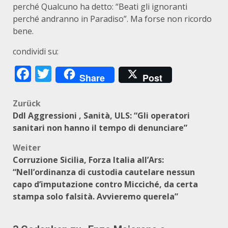
perché Qualcuno ha detto: “Beati gli ignoranti
perché andranno in Paradiso”. Ma forse non ricordo
bene.
condividi su:
Facebook
Twitter
Share
Post
Beitragsnavigation
Zurück
Ddl Aggressioni , Sanità, ULS: “Gli operatori
sanitari non hanno il tempo di denunciare”
Weiter
Corruzione Sicilia, Forza Italia all’Ars:
“Nell’ordinanza di custodia cautelare nessun
capo d’imputazione contro Micciché, da certa
stampa solo falsità. Avvieremo querela”