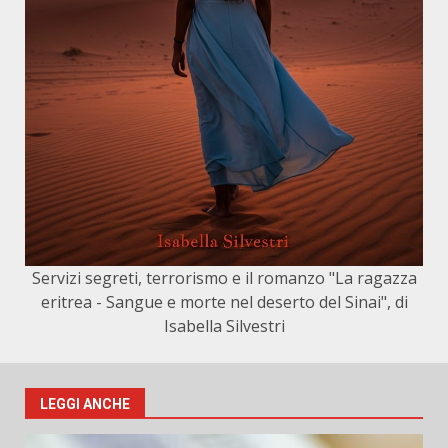
Servizi segreti, terrorismo e il romanzo "La ragazza
eritrea - Sangue e morte nel deserto del Sinai", di
Isabella Silvestri
LEGGI ANCHE