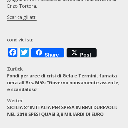
Enzo Tortora.
Scarica gli atti
condividi su:
Facebook
Twitter
Share
Post
Beitragsnavigation
Zurück
Fondi per aree di crisi di Gela e Termini, fumata
nera all’Ars. M5S: “Governo nuovamente assente,
è scandaloso”
Weiter
SICILIA 8° IN ITALIA PER SPESA IN BENI DUREVOLI:
NEL 2019 SPESI QUASI 3,8 MILIARDI DI EURO