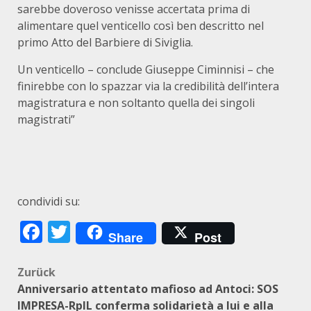
sarebbe doveroso venisse accertata prima di
alimentare quel venticello così ben descritto nel
primo Atto del Barbiere di Siviglia.
Un venticello – conclude Giuseppe Ciminnisi – che
finirebbe con lo spazzar via la credibilità dell’intera
magistratura e non soltanto quella dei singoli
magistrati”
condividi su:
Facebook
Twitter
Share
Post
Beitragsnavigation
Zurück
Anniversario attentato mafioso ad Antoci: SOS
IMPRESA-RplL conferma solidarietà a lui e alla