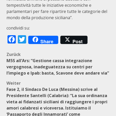
tempestività tutte le iniziative economiche e
parlamentari per fare ripartire tutte le categorie del
mondo della produzione siciliana”.
condividi su:
Facebook
Twitter
Share
Post
Beitragsnavigation
Zurück
M5S all’Ars: “Gestione cassa integrazione
vergognosa, inadeguatezza su centri per
l’impiego e Ipab: basta, Scavone deve andare via”
Weiter
Fase 2, il Sindaco De Luca (Messina) scrive al
Presidente Santelli (Calabria): “La sua ordinanza
vieta ai fidanzati siciliani di raggiungere i propri
amori calabresi e viceversa. Istituiamo il
‘Passaporto degli Innamorati’ come