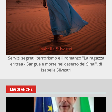
Servizi segreti, terrorismo e il romanzo "La ragazza
eritrea - Sangue e morte nel deserto del Sinai", di
Isabella Silvestri
LEGGI ANCHE