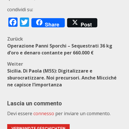
condividi su:
Facebook
Twitter
Share
Post
Beitragsnavigation
Zurück
Operazione Panni Sporchi – Sequestrati 36 kg
d’oro e denaro contante per 660.000 €
Weiter
Sicilia. Di Paola (M5S): Digitalizzare e
sburocratizzare. Noi precursori. Anche Micciché
ne capisce l’importanza
Lascia un commento
Devi essere
connesso
per inviare un commento.
VERWANDTE GESCHICHTEN