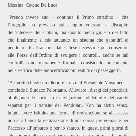
Messina, Cateno De Luca.
“
Prendo invece atto –
continua il Primo cittadino –
che
l’orgoglio ha prevalso sulla ragionevolezza, a discapito
dell’interesse dei siciliani, ma quanto meno gioisco del fatto
che finalmente si stia attuando un sistema che garantirà ai
pendolari di affrancarsi dalle attese necessarie per consentire
alle Forze dell’Ordine di svolgere i controlli, anche se tali
controlli sono meramente formali, consistendo unicamente
nella verifica delle autocertificazioni esibite dai passeggeri”.
“
A questo chiedo un ulteriore sforzo
al Presidente Musumeci –
conclude il Sindaco Peloritano.
A
lleviare i disagi dei pendolari,
obbligando le società di navigazione ad istituire dei varchi
separati per il transito dei Pendolari. Non ha alcun senso,
infatti, avere istituito una forma di registrazione se alla stessa
non si affianca la realizzazione di una corsia preferenziale per
l’accesso all’imbarco e per lo sbarco. In questi primi giorni di
attuazione della
s
ua ordinanza, entrata in vigore il 22 aprile