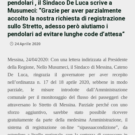
pendolari , il Sindaco De Luca scrive a
Musumeci: “Grazie per aver parzialmente
accolto la nostra richiesta di registrazione
sullo Stretto, adesso però aiutiamo i
pendolari ad evitare lunghe code d’attesa”
24 Aprile 2020
Messina, 24/04/2020: Con una lettera indirizzata al Presidente
della Regione, Nello Musumeci, il Sindaco di Messina, Cateno
De Luca, ringrazia il governatore per aver recepito
nell’ordinanza
n. 17 del 18 aprile 2020,
sebbene
in modo
parziale, le misure introdott
e dall’Amministrazione
comunale
per il monitoraggio del flusso dei passeggeri che
attraversano lo Stretto di Messina.
Parziale perché con uno
sforzo aggiuntivo, sarebbe stato possibile ricevere
gratuitamente da parte della medesima Amministrazione, il
sistema di registrazione on-line “sipassaacondizione”, da
estendere a livello regionale, con la certezza di conoscere in