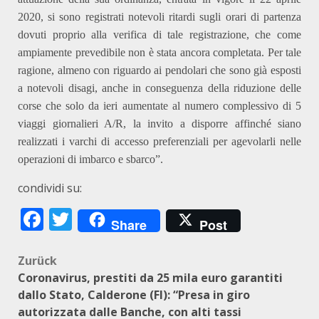
2020, si sono registrati notevoli ritardi sugli orari di partenza
dovuti proprio alla verifica di tale registrazione, che come
ampiamente prevedibile non è stata ancora completata. Per
tale
ragione,
almeno con riguardo ai
p
endolari che sono già esposti
a notevoli disagi, anche in conseguenza della riduzione delle
corse che solo da ieri aumentate al numero complessivo di 5
viaggi giornalieri A/R,
l
a invito a disporre affinché siano
realizzati i varchi di accesso preferenziali per
agevolarli
nelle
operazioni di imbarco e sbarco”.
condividi su:
Facebook
Twitter
Share
Post
Beitragsnavigation
Zurück
Coronavirus, prestiti da 25 mila euro garantiti
dallo Stato, Calderone (FI): “Presa in giro
autorizzata dalle Banche, con alti tassi