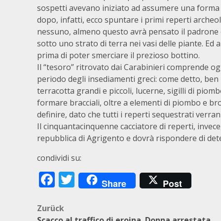
sospetti avevano iniziato ad assumere una forma
dopo, infatti, ecco spuntare i primi reperti archeol
nessuno, almeno questo avrà pensato il padrone di 
sotto uno strato di terra nei vasi delle piante. Ed 
prima di poter smerciare il prezioso bottino.
Il “tesoro” ritrovato dai Carabinieri comprende ogg
periodo degli insediamenti greci: come detto, ben 2
terracotta grandi e piccoli, lucerne, sigilli di piom
formare bracciali, oltre a elementi di piombo e b
definire, dato che tutti i reperti sequestrati verra
Il cinquantacinquenne cacciatore di reperti, invece
repubblica di Agrigento e dovrà rispondere di deten
condividi su:
Facebook
Twitter
Share
Post
Beitragsnavigation
Zurück
Scacco al traffico di eroina. Donna arrestata