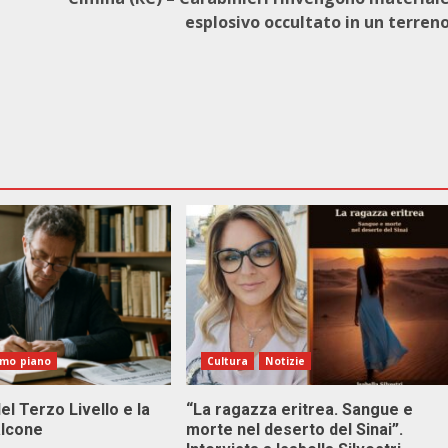
esplosivo occultato in un terren
imo piano
Cultura
Notizie
el Terzo Livello e la
“La ragazza eritrea. Sangue e
alcone
morte nel deserto del Sinai”.