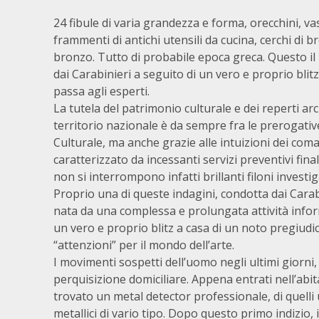
24 fibule di varia grandezza e forma, orecchini, vasi
frammenti di antichi utensili da cucina, cerchi di 
bronzo. Tutto di probabile epoca greca. Questo il 
dai Carabinieri a seguito di un vero e proprio blit
passa agli esperti.
La tutela del patrimonio culturale e dei reperti ar
territorio nazionale è da sempre fra le prerogativ
Culturale, ma anche grazie alle intuizioni dei coma
caratterizzato da incessanti servizi preventivi fina
non si interrompono infatti brillanti filoni investig
Proprio una di queste indagini, condotta dai Carab
nata da una complessa e prolungata attività inform
un vero e proprio blitz a casa di un noto pregiud
“attenzioni” per il mondo dell’arte.
I movimenti sospetti dell’uomo negli ultimi giorni,
perquisizione domiciliare. Appena entrati nell’abit
trovato un metal detector professionale, di quelli u
metallici di vario tipo. Dopo questo primo indizio, i