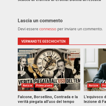
Lascia un commento
Devi essere
connesso
per inviare un commento.
VERWANDTE GESCHICHTEN
Notizie
Primo piano
Notizie
Pr
Falcone, Borsellino, Contrada e la
L’equivoco d
verità piegata all’uso del tempo
lezione di F