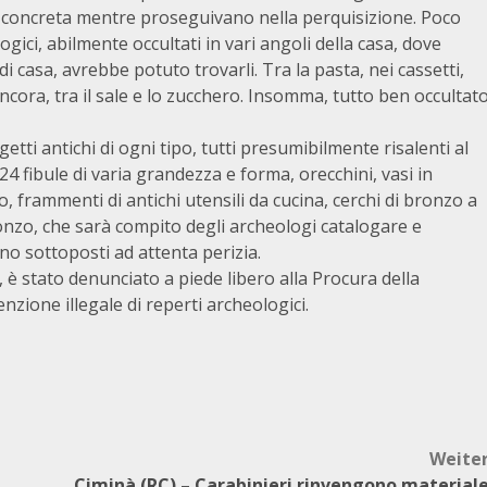
 concreta mentre proseguivano nella perquisizione. Poco
ogici, abilmente occultati in vari angoli della casa, dove
casa, avrebbe potuto trovarli. Tra la pasta, nei cassetti,
ancora, tra il sale e lo zucchero. Insomma, tutto ben occultat
etti antichi di ogni tipo, tutti presumibilmente risalenti al
4 fibule di varia grandezza e forma, orecchini, vasi in
bo, frammenti di antichi utensili da cucina, cerchi di bronzo a
ronzo, che sarà compito degli archeologi catalogare e
nno sottoposti ad attenta perizia.
, è stato denunciato a piede libero alla Procura della
zione illegale di reperti archeologici.
Weite
Ciminà (RC) – Carabinieri rinvengono material