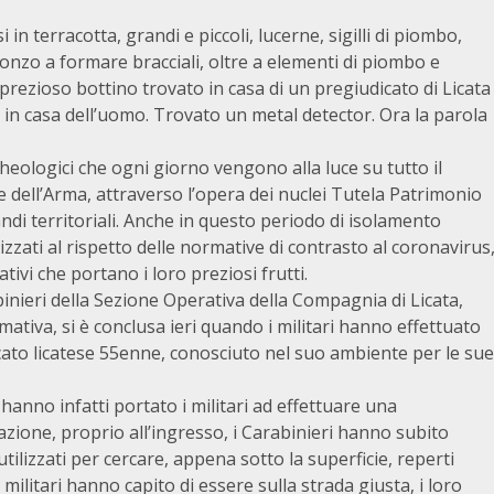
 in terracotta, grandi e piccoli, lucerne, sigilli di piombo,
bronzo a formare bracciali, oltre a elementi di piombo e
prezioso bottino trovato in casa di un pregiudicato di Licata
z in casa dell’uomo. Trovato un metal detector. Ora la parola
cheologici che ogni giorno vengono alla luce su tutto il
e dell’Arma, attraverso l’opera dei nuclei Tutela Patrimonio
ndi territoriali. Anche in questo periodo di isolamento
lizzati al rispetto delle normative di contrasto al coronavirus
ativi che portano i loro preziosi frutti.
inieri della Sezione Operativa della Compagnia di Licata,
ativa, si è conclusa ieri quando i militari hanno effettuato
icato licatese 55enne, conosciuto nel suo ambiente per le sue
 hanno infatti portato i militari ad effettuare una
azione, proprio all’ingresso, i Carabinieri hanno subito
tilizzati per cercare, appena sotto la superficie, reperti
 militari hanno capito di essere sulla strada giusta, i loro