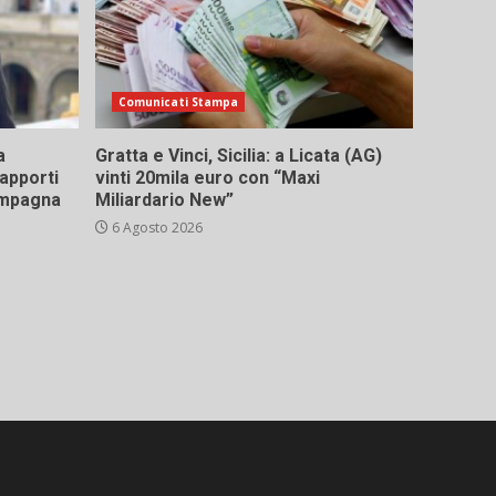
Comunicati Stampa
a
Gratta e Vinci, Sicilia: a Licata (AG)
rapporti
vinti 20mila euro con “Maxi
campagna
Miliardario New”
6 Agosto 2026