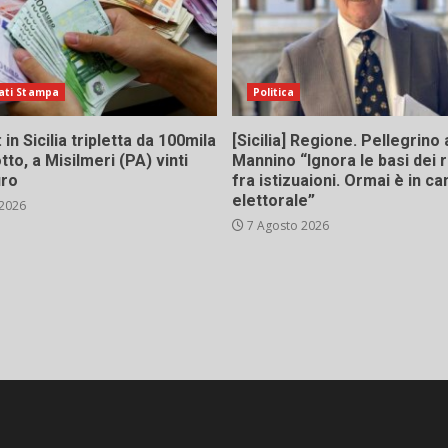
ati Stampa
Politica
in Sicilia tripletta da 100mila
[Sicilia] Regione. Pellegrino 
tto, a Misilmeri (PA) vinti
Mannino “Ignora le basi dei 
uro
fra istizuaioni. Ormai è in 
elettorale”
 2026
7 Agosto 2026