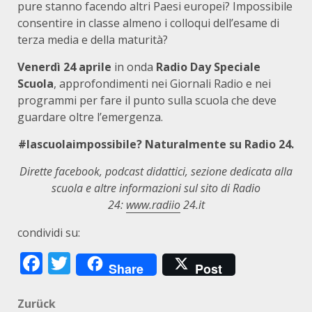
pure stanno facendo altri Paesi europei? Impossibile
consentire in classe almeno i colloqui dell’esame di
terza media e della maturità?
Venerdì 24 aprile
in onda
Radio Day Speciale
Scuola
, approfondimenti nei Giornali Radio e nei
programmi per fare il punto sulla scuola che deve
guardare oltre l’emergenza.
#lascuolaimpossibile? Naturalmente su Radio 24.
Dirette facebook, podcast didattici, sezione dedicata alla
scuola e altre informazioni sul sito di Radio
24:
www.radiio
24.it
condividi su:
Facebook
Twitter
Share
Post
Beitragsnavigation
Zurück