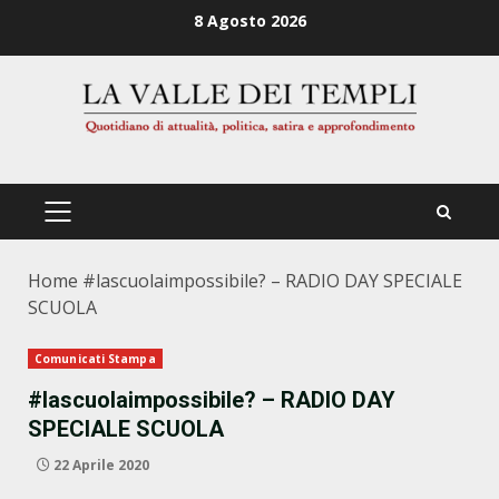
Zum
8 Agosto 2026
Inhalt
springen
PRIMÄRES
MENÜ
Home
#lascuolaimpossibile? – RADIO DAY SPECIALE
SCUOLA
Comunicati Stampa
#lascuolaimpossibile? – RADIO DAY
SPECIALE SCUOLA
22 Aprile 2020