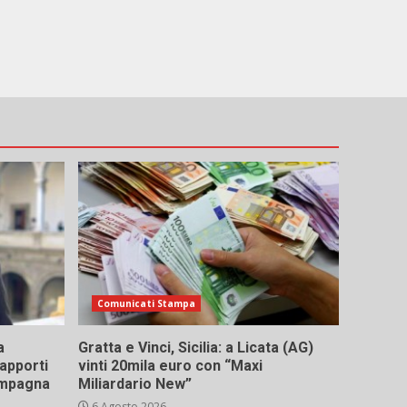
Comunicati Stampa
a
Gratta e Vinci, Sicilia: a Licata (AG)
rapporti
vinti 20mila euro con “Maxi
campagna
Miliardario New”
6 Agosto 2026