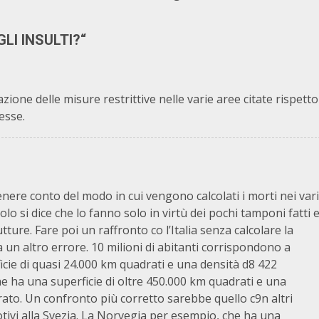
LI INSULTI?
“
zione delle misure restrittive nelle varie aree citate rispetto
esse.
nere conto del modo in cui vengono calcolati i morti nei vari
olo si dice che lo fanno solo in virtù dei pochi tamponi fatti 
tture. Fare poi un raffronto co l’Italia senza calcolare la
a un altro errore. 10 milioni di abitanti corrispondono a
icie di quasi 24.000 km quadrati e una densità d8 422
he ha una superficie di oltre 450.000 km quadrati e una
rato. Un confronto più corretto sarebbe quello c9n altri
motivi alla Svezia. La Norvegia per esempio, che ha una