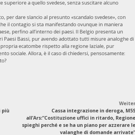
lte superiore a quello svedese, senza suscitare alcuno
ato, per dare slancio al presunto «scandalo svedese», con
che il contagio si sta manifestando ovunque in maniera
e, perfino all’interno dei paesi. Il Belgio presenta un
ri Paesi Bassi, pur avendo adottato tutti misure analoghe di
ropria ecatombe rispetto alla regione laziale, pur
to sociale. Allora, è il caso di chiedersi, pensosamente:
to?
Weite
 più
Cassa integrazione in deroga, M5
all’Ars:“Costituzione uffici in ritardo, Region
spieghi perché e se ha un piano per azzerare l
valanghe di domande arrivate