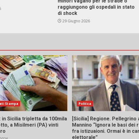
minori vagano per le strade o
raggiungono gli ospedali in stato
6
di shock
29 Giugno 2026
ati Stampa
Politica
in Sicilia tripletta da 100mila
[Sicilia] Regione. Pellegrino 
tto, a Misilmeri (PA) vinti
Mannino “Ignora le basi dei 
uro
fra istizuaioni. Ormai è in 
elettorale”
 2026