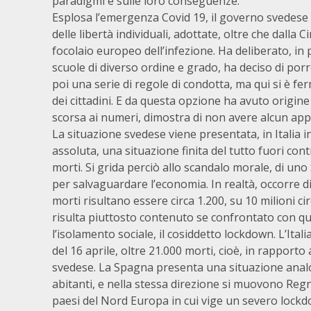
paradigmi e sulle loro conseguenze.
Esplosa l’emergenza Covid 19, il governo svedese 
delle libertà individuali, adottate, oltre che dalla
focolaio europeo dell’infezione. Ha deliberato, in 
scuole di diverso ordine e grado, ha deciso di porre
poi una serie di regole di condotta, ma qui si è fe
dei cittadini. E da questa opzione ha avuto origi
scorsa ai numeri, dimostra di non avere alcun appi
La situazione svedese viene presentata, in Italia 
assoluta, una situazione finita del tutto fuori co
morti. Si grida perciò allo scandalo morale, di uno 
per salvaguardare l’economia. In realtà, occorre di
morti risultano essere circa 1.200, su 10 milioni cir
risulta piuttosto contenuto se confrontato con quel
l’isolamento sociale, il cosiddetto lockdown. L’Italia
del 16 aprile, oltre 21.000 morti, cioè, in rapporto
svedese. La Spagna presenta una situazione analog
abitanti, e nella stessa direzione si muovono Regno
paesi del Nord Europa in cui vige un severo lockdo