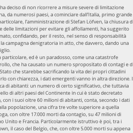
ha deciso di non ricorrere a misure severe di limitazione
 Cina, da numerosi paesi, a cominciare dall’Italia, primo grande
particolare, l’amministrazione di Stefan Löfven, la chiusura d
 delle limitazioni per evitare gli affollamenti, ha suggerito
rmato, confidando, per il resto, nel senso di responsabilità
ne la campagna denigratoria in atto, che davvero, dando una
glio.
in particolare, ed è un paradosso, come una catastrofe
ntrollo, che ha causato un numero spropositato di contagi e d
Stato che starebbe sacrificando la vita dei propri cittadini
rlo con chiarezza, i dati emergenti vanno in altra direzione. I
ca di abitanti: un numero di certo significativo, che tuttavia
lo di altri paesi del Continente in cui è stato decretato
, con i suoi oltre 60 milioni di abitanti, conta, secondo i dati
 alla popolazione, una cifra tre volte superiore a quella
a, con oltre 17.000 morti da contagio, su 47 milioni di
 Unito e Francia. Particolarmente istruttivo è poi, tra i
wn, il caso del Belgio, che, con oltre 5.000 morti su appena