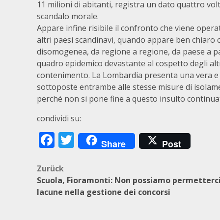
11 milioni di abitanti, registra un dato quattro vo
scandalo morale.
Appare infine risibile il confronto che viene oper
altri paesi scandinavi, quando appare ben chiaro 
disomogenea, da regione a regione, da paese a paes
quadro epidemico devastante al cospetto degli alt
contenimento. La Lombardia presenta una vera e p
sottoposte entrambe alle stesse misure di isolamen
perché non si pone fine a questo insulto continua
condividi su:
Facebook
Twitter
Share
Post
Beitragsnavigation
Zurück
Scuola, Fioramonti: Non possiamo permetterci
lacune nella gestione dei concorsi