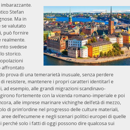
o imbarazzante.
atico Stefan
gnose. Ma in
 se valutato
, può fornire
e realmente.
ento svedese
lo storico.
 popolazioni
o affrontato
ndo prova di una temerarietà inusuale, senza perdere
di resistere, mantenere i propri caratteri identitarî e
i, ad esempio, alle grandi migrazioni scandinavo-
ragirono fortemente con la vicenda romano-imperiale e poi
ancora, alle imprese marinare vichinghe dell’età di mezzo,
lo di prim’ordine nel progresso delle culture materiali,
 aree dell’ecumene e negli scenari politici europei di quelle
 perché solo i fatti di oggi possono dire qualcosa sui