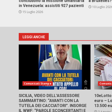
concludono la missione umanitaria
a Bruxelles?
in Venezuela: assistiti 927 pazienti
10 Luglio 202
15 Luglio 2026
LEGGI ANCHE
Comunicati Stampa
Comunic
SICILIA, VIDEO DELL’ASSESSORE
10eLotto: 
SAMMARTINO: “AVANTI CON LA
euro – Lo
TUTELA DEI CACCIATORI”. INSORGE
13.500 e
IL WWF: “PAROLE SCONCERTANTI E
7 Agosto