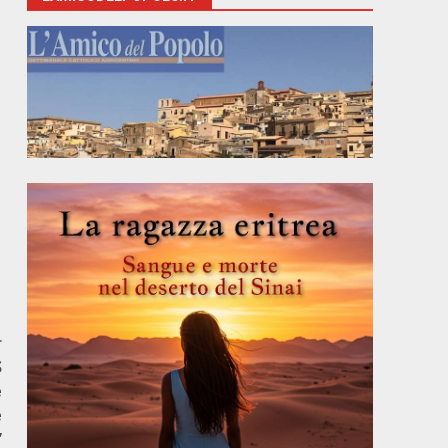
r
S
e
e
”