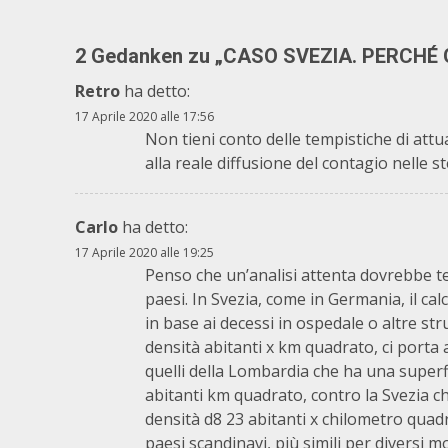
2 Gedanken zu „
CASO SVEZIA. PERCHÉ G
Retro
ha detto:
17 Aprile 2020 alle 17:56
Non tieni conto delle tempistiche di attua
alla reale diffusione del contagio nelle st
Carlo
ha detto:
17 Aprile 2020 alle 19:25
Penso che un’analisi attenta dovrebbe te
paesi. In Svezia, come in Germania, il calc
in base ai decessi in ospedale o altre stru
densità abitanti x km quadrato, ci porta 
quelli della Lombardia che ha una superf
abitanti km quadrato, contro la Svezia c
densità d8 23 abitanti x chilometro quad
paesi scandinavi, più simili per diversi 