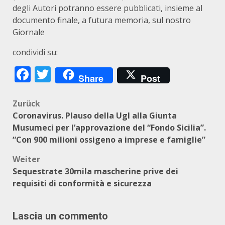
degli Autori potranno essere pubblicati, insieme al
documento finale, a futura memoria, sul nostro
Giornale
condividi su:
Facebook
Twitter
Share
Post
Beitragsnavigation
Zurück
Coronavirus. Plauso della Ugl alla Giunta
Musumeci per l’approvazione del “Fondo Sicilia”.
“Con 900 milioni ossigeno a imprese e famiglie”
Weiter
Sequestrate 30mila mascherine prive dei
requisiti di conformità e sicurezza
Lascia un commento