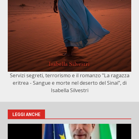
Servizi segreti, terrorismo e il romanzo "La ragazza
eritrea - Sangue e morte nel deserto del Sinai", di
Isabella Silvestri
LEGGI ANCHE