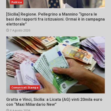
Politica
[Sicilia] Regione. Pellegrino a Mannino “Ignora le
basi dei rapporti fra istizuaioni. Ormai è in campagna
elettorale”
7 Agosto 2026
Comunicati Stampa
Gratta e Vinci, Sicilia: a Licata (AG) vinti 20mila euro
con “Maxi Miliardario New”
6 Agosto 2026