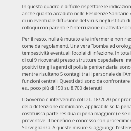
In questo quadro è difficile rispettare le indicazio
anche quanto accaduto nelle Residenze Sanitarie 
di un’eventuale diffusione del virus negli istituti d
colloqui con parenti e l’interruzione di attività soci
Per il resto, nulla è mutato e le infermerie non 
come da regolamenti. Una vera “bomba ad orologer
tempestività eventuali focolai di infezione. In tota
di cui 9 ricoverati presso strutture ospedaliere, m
positivi tra gli agenti di polizia penitenziaria: son
mentre risultano 5 contagi tra il personale dell’
funzioni centrali. Questi dati sono da confrontare
es., poco più di 150 su 8.700 detenuti.
Il Governo è intervenuto col D.L. 18/2020 per proro
della detenzione domiciliare, applicabile se la pe
costituisca parte residua di pena maggiore) e se i
preventive. Il beneficio è concesso con procedimen
Sorveglianza. A queste misure si aggiunge l’estens