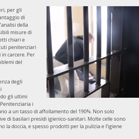
i, per gli
vantaggio di
’analisi della
ibili misure di
ti chiari e
tuti penitenziari
 in carcere. Per
roblemi del
enza degli
i
do gli ultimi
Penitenziaria i
ivano a un tasso di affollamento del 190%. Non solo
ve di basilari presìdi igienico-sanitari. Molte celle sono
la doccia, e spesso prodotti per la pulizia e l’igiene