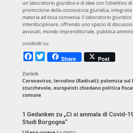
un laboratorio giuridico e di idee con l’obiettivo di 
promozione della conoscenza giuridica, integrata c
materia ad essa connessa. Il laboratorio giuridico 
interdisciplinare, offrendo uno spazio di discussi
avvocati, mondo imprenditoriale, pubblica amminist
condividi su:
Facebook
Twitter
Share
Post
Beitragsnavigation
Zurück
Coronavirus, Iervolino (Radicali): polemica sul
stucchevole, europeisti chiedano politica fisca
comune
1 Gedanken zu „
Ci si ammala di Covid-19
Studi Borgogna
“
Lìliana rovere
ha detto: