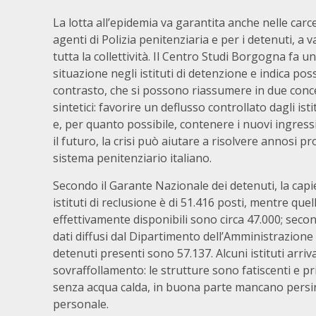
La lotta all’epidemia va garantita anche nelle carcer
agenti di Polizia penitenziaria e per i detenuti, a 
tutta la collettività. Il Centro Studi Borgogna fa un
situazione negli istituti di detenzione e indica poss
contrasto, che si possono riassumere in due concet
sintetici: favorire un deflusso controllato dagli isti
e, per quanto possibile, contenere i nuovi ingressi
il futuro, la crisi può aiutare a risolvere annosi p
sistema penitenziario italiano.
Secondo il Garante Nazionale dei detenuti, la capi
istituti di reclusione è di 51.416 posti, mentre quell
effettivamente disponibili sono circa 47.000; secon
dati diffusi dal Dipartimento dell’Amministrazione 
detenuti presenti sono 57.137. Alcuni istituti arr
sovraffollamento: le strutture sono fatiscenti e pri
senza acqua calda, in buona parte mancano persino 
personale.