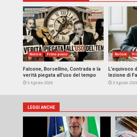
Notizie
Primo piano
Notizie
Pr
Falcone, Borsellino, Contrada e la
L’equivoco d
verità piegata all’uso del tempo
lezione di F
5 Agosto 2026
3 Agosto 202
LEGGI ANCHE