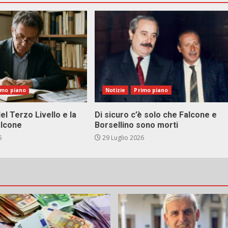
imo piano
Notizie
Primo piano
el Terzo Livello e la
Di sicuro c’è solo che Falcone e
alcone
Borsellino sono morti
6
29 Luglio 2026