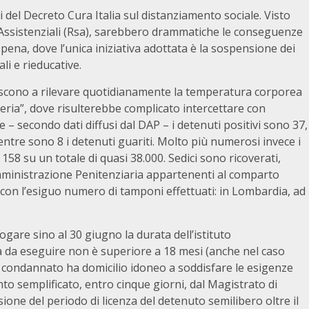
ni del Decreto Cura Italia sul distanziamento sociale. Visto
Assistenziali (Rsa), sarebbero drammatiche le conseguenze
i pena, dove l’unica iniziativa adottata è la sospensione dei
ali e rieducative.
riescono a rilevare quotidianamente la temperatura corporea
ia”, dove risulterebbe complicato intercettare con
le – secondo dati diffusi dal DAP – i detenuti positivi sono 37,
entre sono 8 i detenuti guariti. Molto più numerosi invece i
o 158 su un totale di quasi 38.000. Sedici sono ricoverati,
Amministrazione Penitenziaria appartenenti al comparto
 con l’esiguo numero di tamponi effettuati: in Lombardia, ad
gare sino al 30 giugno la durata dell’istituto
na da eseguire non è superiore a 18 mesi (anche nel caso
l condannato ha domicilio idoneo a soddisfare le esigenze
to semplificato, entro cinque giorni, dal Magistrato di
ione del periodo di licenza del detenuto semilibero oltre il