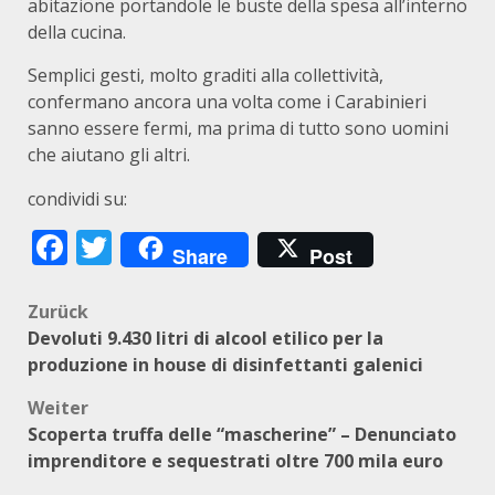
abitazione portandole le buste della spesa all’interno
della cucina.
Semplici gesti, molto graditi alla collettività,
confermano ancora una volta come i Carabinieri
sanno essere fermi, ma prima di tutto sono uomini
che aiutano gli altri.
condividi su:
Facebook
Twitter
Share
Post
Beitragsnavigation
Zurück
Devoluti 9.430 litri di alcool etilico per la
produzione in house di disinfettanti galenici
Weiter
Scoperta truffa delle “mascherine” – Denunciato
imprenditore e sequestrati oltre 700 mila euro