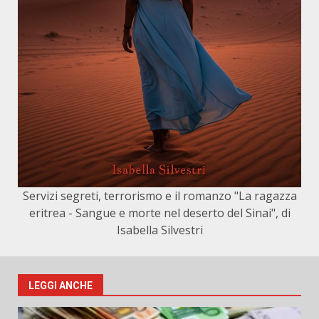
Servizi segreti, terrorismo e il romanzo "La ragazza
eritrea - Sangue e morte nel deserto del Sinai", di
Isabella Silvestri
LEGGI ANCHE