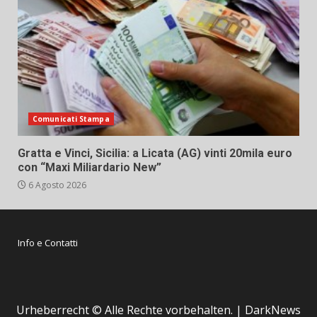
Comunicati Stampa
Gratta e Vinci, Sicilia: a Licata (AG) vinti 20mila euro
con “Maxi Miliardario New”
6 Agosto 2026
Info e Contatti
Urheberrecht © Alle Rechte vorbehalten.
|
DarkNews