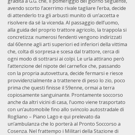
gradita a G.G. che, il pomeriggio del giorno seguente,
avendo scorto l’acerrimo rivale tagliare l’erba, decide
di attenderlo tra gli arbusti munito di un’accetta e
risolvere da sé la vicenda. Al passaggio dell’uomo,
alla guida del proprio trattore agricolo, la trappola si
concretizza: numerosi fendenti vengono indirizzati
dal 60enne agli arti superiori ed inferiori della vittima
che, colta di sorpresa e scesa dal trattore, cerca di
ogni modo di sottrarsi ai colpi. Le urla attirano però
l’attenzione del nipote del carnefice che, passando
con la propria autovettura, decide fermarsi e riesce
provvidenzialmente a trattenere di peso lo zio, poco
prima che questi finisse il 59enne, ormai a terra
copiosamente sanguinante. Prontamente soccorso
anche da altri vicini di casa, l’uomo viene trasportato
con un’automobile fino allo svincolo autostradale di
Rogliano – Piano Lago e qui prelevato da
un’ambulanza che lo porterà al Pronto Soccorso a
Cosenza. Nel frattempo i Militari della Stazione di