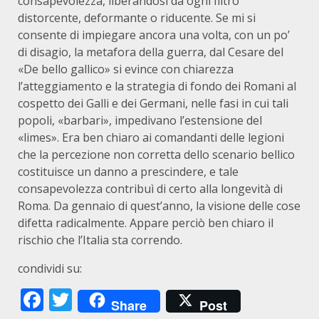
consapevolezza, liberandosi da ogni filtro
distorcente, deformante o riducente. Se mi si
consente di impiegare ancora una volta, con un po’
di disagio, la metafora della guerra, dal Cesare del
«De bello gallico» si evince con chiarezza
l’atteggiamento e la strategia di fondo dei Romani al
cospetto dei Galli e dei Germani, nelle fasi in cui tali
popoli, «barbari», impedivano l’estensione del
«limes». Era ben chiaro ai comandanti delle legioni
che la percezione non corretta dello scenario bellico
costituisce un danno a prescindere, e tale
consapevolezza contribuì di certo alla longevità di
Roma. Da gennaio di quest’anno, la visione delle cose
difetta radicalmente. Appare perciò ben chiaro il
rischio che l’Italia sta correndo.
condividi su:
Facebook
Twitter
Share
Post