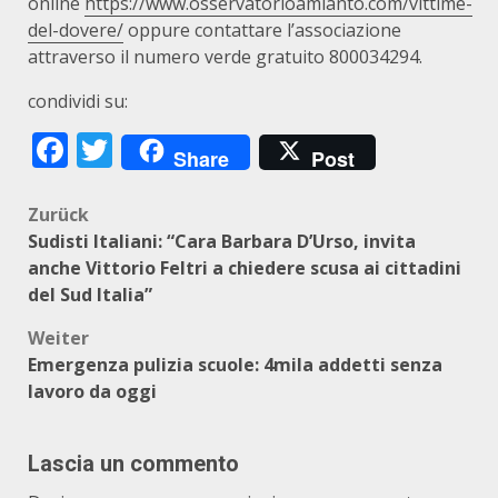
online
https://www.osservatorioamianto.com/vittime-
del-dovere/
oppure contattare l’associazione
attraverso il numero verde gratuito 800034294.
condividi su:
Facebook
Twitter
Share
Post
Beitragsnavigation
Zurück
Sudisti Italiani: “Cara Barbara D’Urso, invita
anche Vittorio Feltri a chiedere scusa ai cittadini
del Sud Italia”
Weiter
Emergenza pulizia scuole: 4mila addetti senza
lavoro da oggi
Lascia un commento