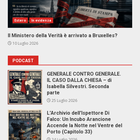
Estero
In evidenza
Il Ministero della Verità è arrivato a Bruxelles?
10 Luglio 2026
PODCAST
GENERALE CONTRO GENERALE.
IL CASO DALLA CHIESA – di
Isabella Silvestri. Seconda
parte
25 Luglio 2026
L’Archivio dell’Ispettore Di
Falco: Un Incubo Arancione
Accende la Notte nel Ventre del
Porto (Capitolo 33)
24 Luglio 2026