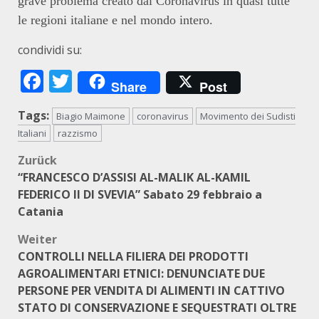
grave problema creato dal Coronavirus in quasi tutte
le regioni italiane e nel mondo intero.
condividi su:
Facebook
Twitter
Share
Post
Tags:
Biagio Maimone
coronavirus
Movimento dei Sudisti
Italiani
razzismo
Beitragsnavigation
Zurück
“FRANCESCO D’ASSISI AL-MALIK AL-KAMIL
FEDERICO II DI SVEVIA” Sabato 29 febbraio a
Catania
Weiter
CONTROLLI NELLA FILIERA DEI PRODOTTI
AGROALIMENTARI ETNICI: DENUNCIATE DUE
PERSONE PER VENDITA DI ALIMENTI IN CATTIVO
STATO DI CONSERVAZIONE E SEQUESTRATI OLTRE