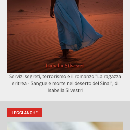
Servizi segreti, terrorismo e il romanzo "La ragazza
eritrea - Sangue e morte nel deserto del Sinai", di
Isabella Silvestri
LEGGI ANCHE