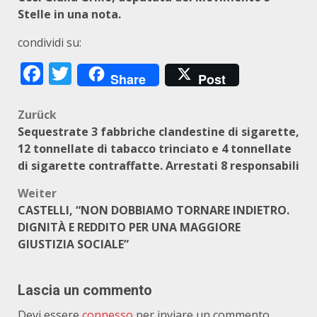
Stelle in una nota.
condividi su:
Facebook
Twitter
Share
Post
Beitragsnavigation
Zurück
Sequestrate 3 fabbriche clandestine di sigarette,
12 tonnellate di tabacco trinciato e 4 tonnellate
di sigarette contraffatte. Arrestati 8 responsabili
Weiter
CASTELLI, “NON DOBBIAMO TORNARE INDIETRO.
DIGNITÀ E REDDITO PER UNA MAGGIORE
GIUSTIZIA SOCIALE”
Lascia un commento
Devi essere
connesso
per inviare un commento.