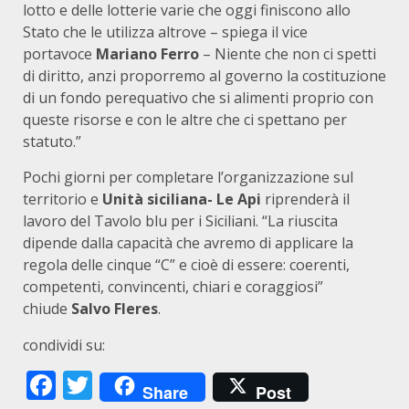
lotto e delle lotterie varie che oggi finiscono allo
Stato che le utilizza altrove – spiega il vice
portavoce
Mariano Ferro
– Niente che non ci spetti
di diritto, anzi proporremo al governo la costituzione
di un fondo perequativo che si alimenti proprio con
queste risorse e con le altre che ci spettano per
statuto.”
Pochi giorni per completare l’organizzazione sul
territorio e
Unità siciliana- Le Api
riprenderà il
lavoro del Tavolo blu per i Siciliani. “La riuscita
dipende dalla capacità che avremo di applicare la
regola delle cinque “C” e cioè di essere: coerenti,
competenti, convincenti, chiari e coraggiosi”
chiude
Salvo
Fleres
.
condividi su:
Facebook
Twitter
Share
Post