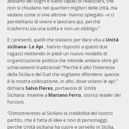
abbiano dei sogni e siano capaci di realizzarli, che
non si chiudano nei quartieri migliori delle città, ma
vedano come si vive altrove- hanno spiegato –e ci
permettano di vivere e lavorare qui, perché
trasferirsi sia una scelta e non un obbligo.”
E i presenti, quelli che stavano per dare vita a
Unità
siciliana- Le Api
, hanno risposto a questi due
ragazzi mettendo in piedi un nuovo modello di
organizzazione politica che intende andare oltre gli
schieramenti tradizionali “Perché è alto l’interesse
della Sicilia e del Sud che vogliamo difendere: questa
è la nostra collocazione, in alto, dove volano le api “
dichiara
Salvo Fleres
, portavoce di Unità
Siciliana insieme a
Mariano Ferro,
storico leader dei
Forconi.
“Dimostreremo ai Siciliani la credibilità del nostro
partito, che è fatta di idee e non di personaggi,
perché Unità siciliana ha cuore e cervello in Sicilia,