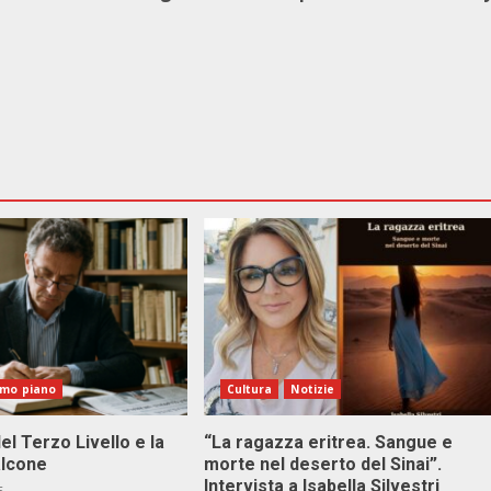
imo piano
Cultura
Notizie
el Terzo Livello e la
“La ragazza eritrea. Sangue e
alcone
morte nel deserto del Sinai”.
Intervista a Isabella Silvestri