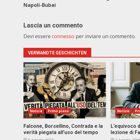
Napoli-Bubai
Lascia un commento
Devi essere
connesso
per inviare un commento.
VERWANDTE GESCHICHTEN
Notizie
Primo piano
Notizie
Pr
Falcone, Borsellino, Contrada e la
L’equivoco d
verità piegata all’uso del tempo
lezione di F