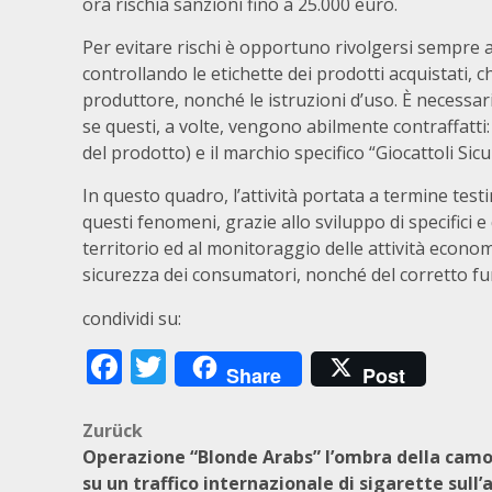
ora rischia sanzioni fino a 25.000 euro.
Per evitare rischi è opportuno rivolgersi sempre a
controllando le etichette dei prodotti acquistati, 
produttore, nonché le istruzioni d’uso. È necessari
se questi, a volte, vengono abilmente contraffatti
del prodotto) e il marchio specifico “Giocattoli Sicur
In questo quadro, l’attività portata a termine test
questi fenomeni, grazie allo sviluppo di specifici e 
territorio ed al monitoraggio delle attività econom
sicurezza dei consumatori, nonché del corretto fu
condividi su:
Facebook
Twitter
Share
Post
Beitragsnavigation
Zurück
Operazione “Blonde Arabs” l’ombra della camo
su un traffico internazionale di sigarette sull’