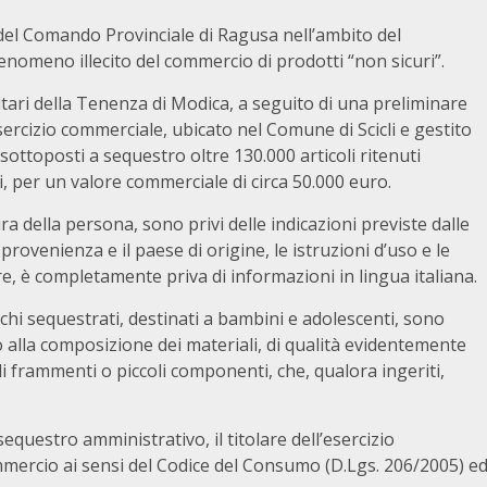
 del Comando Provinciale di Ragusa nell’ambito del
enomeno illecito del commercio di prodotti “non sicuri”.
ilitari della Tenenza di Modica, a seguito di una preliminare
sercizio commerciale, ubicato nel Comune di Scicli e gestito
sottoposti a sequestro oltre 130.000 articoli ritenuti
i, per un valore commerciale di circa 50.000 euro.
cura della persona, sono privi delle indicazioni previste dalle
rovenienza e il paese di origine, le istruzioni d’uso e le
re, è completamente priva di informazioni in lingua italiana.
schi sequestrati, destinati a bambini e adolescenti, sono
o alla composizione dei materiali, di qualità evidentemente
i frammenti o piccoli componenti, che, qualora ingeriti,
equestro amministrativo, il titolare dell’esercizio
mercio ai sensi del Codice del Consumo (D.Lgs. 206/2005) e