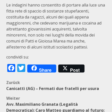
Le indagini hanno consentito di portare alla luce una
fitta rete di spaccio di sostanze stupefacenti,
costituita da ragazzi, alcuni dei quali appena
maggiorenni, che cedevano marijuana e cocaina ad
altrettanto giovanissimi acquirenti, talvolta
minorenni, non solo nei luoghi della movida dei
comuni di Patti e Gioiosa Marea ma anche,
all’esterno di alcuni istituti scolastici pattesi.
condividi su:
Facebook
Twitter
Share
Post
Beitragsnavigation
Zurück
Canicattì (AG) – Fermati due fratelli per usura
Weiter
Avv. Maximiliano Granata (Legalità
Democratica): Caro Matteo guardiamo al futuro: