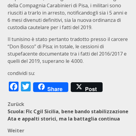
della Compagnia Carabinieri di Pisa, i militari sono
riusciti a trarlo in arresto, notificandogli sia i 5 anni e
6 mesi divenuti definitivi, sia la nuova ordinanza di
custodia cautelare per i fatti del 2019.
Il tunisino è stato pertanto tradotto presso il carcere
“Don Bosco” di Pisa; in totale, le cessioni di
stupefacente documentate tra i fatti del 2016/2017 e
quelli del 2019, superano le 4.000.
condividi su:
Facebook
Twitter
Share
Post
Beitragsnavigation
Zurück
Scuola: Flc Cgil Sicilia, bene bando stabilizzazione
Ata e appalti storici, ma la battaglia continua
Weiter