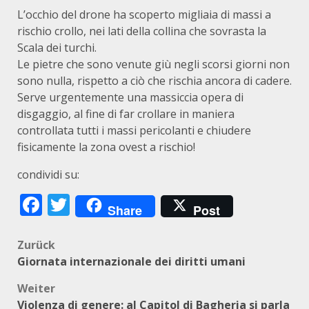
L’occhio del drone ha scoperto migliaia di massi a
rischio crollo, nei lati della collina che sovrasta la
Scala dei turchi.
Le pietre che sono venute giù negli scorsi giorni non
sono nulla, rispetto a ciò che rischia ancora di cadere.
Serve urgentemente una massiccia opera di
disgaggio, al fine di far crollare in maniera
controllata tutti i massi pericolanti e chiudere
fisicamente la zona ovest a rischio!
condividi su:
Facebook
Twitter
Share
Post
Beitragsnavigation
Zurück
Giornata internazionale dei diritti umani
Weiter
Violenza di genere: al Capitol di Bagheria si parla