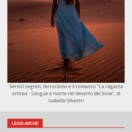
Servizi segreti, terrorismo e il romanzo "La ragazza
eritrea - Sangue e morte nel deserto del Sinai", di
Isabella Silvestri
LEGGI ANCHE