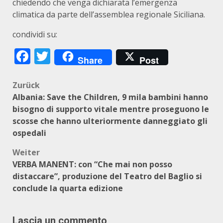
chiedendo che venga dichiarata l’emergenza
climatica da parte dell’assemblea regionale Siciliana.
condividi su:
Facebook
Twitter
Share
Post
Beitragsnavigation
Zurück
Albania: Save the Children, 9 mila bambini hanno
bisogno di supporto vitale mentre proseguono le
scosse che hanno ulteriormente danneggiato gli
ospedali
Weiter
VERBA MANENT: con “Che mai non posso
distaccare”, produzione del Teatro del Baglio si
conclude la quarta edizione
Lascia un commento