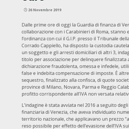
26 Novembre 2019
Dalle prime ore di oggi la Guardia di finanza di Ven
collaborazione con i Carabinieri di Roma, stanno
l’ordinanza con cui il G.I.P. presso il Tribunale dell
Corrado Cappiello, ha disposto la custodia cautela
un soggetto e gli arresti domiciliari di altri 3, inda
titolo per associazione per delinquere finalizzata a
dichiarazione fraudolenta, omessa e infedele, utili
false e indebita compensazione di imposte. È altres
sequestro, finalizzato alla confisca, di quote societ
province di Milano, Novara, Parma e Reggio Calabria
profitto corrispondente all’IVA non versata relativa 
L’indagine è stata avviata nel 2016 a seguito degli
finanziaria di Venezia, che aveva individuato numer
territorio nazionale, che applicavano un prezzo “
reso possibile per effetto dell’evasione dell’IVA sui