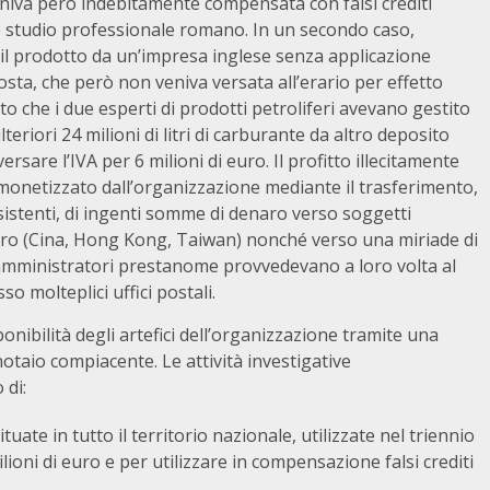
 veniva però indebitamente compensata con falsi crediti
lo studio professionale romano. In un secondo caso,
 il prodotto da un’impresa inglese senza applicazione
mposta, che però non veniva versata all’erario per effetto
rtato che i due esperti di prodotti petroliferi avevano gestito
teriori 24 milioni di litri di carburante da altro deposito
are l’IVA per 6 milioni di euro. Il profitto illecitamente
 monetizzato dall’organizzazione mediante il trasferimento,
esistenti, di ingenti somme di denaro verso soggetti
tero (Cina, Hong Kong, Taiwan) nonché verso una miriade di
i amministratori prestanome provvedevano a loro volta al
 molteplici uffici postali.
ponibilità degli artefici dell’organizzazione tramite una
notaio compiacente. Le attività investigative
 di:
tuate in tutto il territorio nazionale, utilizzate nel triennio
ioni di euro e per utilizzare in compensazione falsi crediti