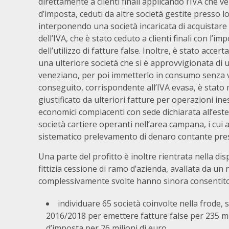
direttamente a clienti finali applicando l’IVA che
d’imposta, ceduti da altre società gestite presso 
interponendo una società incaricata di acquistare
dell’IVA, che è stato ceduto a clienti finali con l’i
dell’utilizzo di fatture false. Inoltre, è stato acce
una ulteriore società che si è approvvigionata di ul
veneziano, per poi immetterlo in consumo senza vers
conseguito, corrispondente all’IVA evasa, è stato
giustificato da ulteriori fatture per operazioni in
economici compiacenti con sede dichiarata all’es
società cartiere operanti nell’area campana, i cu
sistematico prelevamento di denaro contante presso
Una parte del profitto è inoltre rientrata nella dis
fittizia cessione di ramo d’azienda, avallata da un 
complessivamente svolte hanno sinora consentito
individuare 65 società coinvolte nella frode, si
2016/2018 per emettere fatture false per 235 mil
d’imposta per 26 milioni di euro