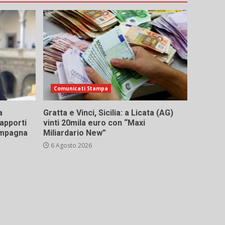
Comunicati Stampa
a
Gratta e Vinci, Sicilia: a Licata (AG)
rapporti
vinti 20mila euro con “Maxi
campagna
Miliardario New”
6 Agosto 2026