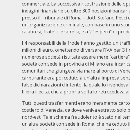
commerciale. La successiva ricostruzione delle ope
indagini finanziarie su oltre 300 posizioni bancari
presso il Tribunale di Roma – dott. Stefano Pesci e 
un’organizzazione criminale, con base in uno stud
calabresi, fratello e sorella, e a 2 “esperti” di prodo
I 4 responsabili della frode hanno gestito un traf
milioni di euro, omettendo di versare l’IVA per 31 
numerose società risultate essere mere “cartiere”, 
società con sede in provincia di Milano era incaric
comunitari che giungeva via mare al porto di Vene
carburante era poi ceduto a un’altra impresa senza
false dichiarazioni d’intento, la quale lo rivendev
filiera illecita, che a propria volta lo retrocedeva 
Tutti questi trasferimenti erano meramente cartol
costiero di Venezia, da dove veniva estratto solo p
nord-est. Tale schema fraudolento è stato nel tem
un’altra società con sede in Roma, che ha ceduto 