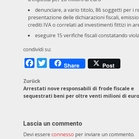
denunciare, a vario titolo, 86 soggetti per i 
presentazione delle dichiarazioni fiscali, emiss
crediti IVA o correlati ad investimenti fittizi in 
eseguire 15 verifiche fiscali constatando violaz
condividi su:
Facebook
Twitter
Share
Post
Beitragsnavigation
Zurück
Arrestati nove responsabili di frode fiscale e
sequestrati beni per oltre venti milioni di eur
Lascia un commento
Devi essere
connesso
per inviare un commento.