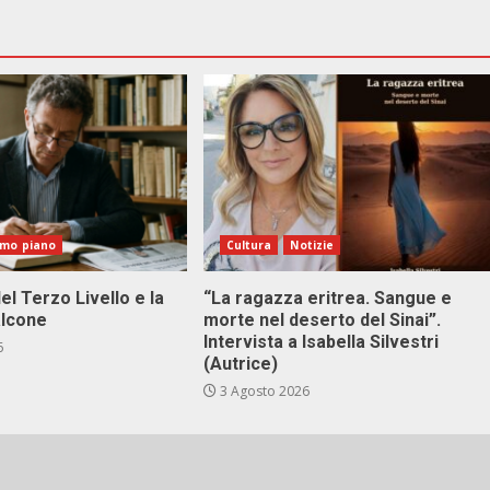
imo piano
Cultura
Notizie
el Terzo Livello e la
“La ragazza eritrea. Sangue e
alcone
morte nel deserto del Sinai”.
Intervista a Isabella Silvestri
6
(Autrice)
3 Agosto 2026