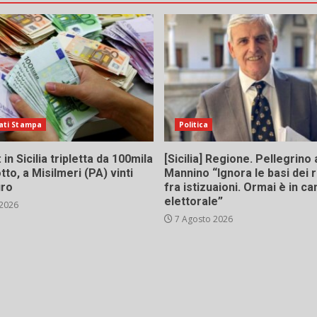
ati Stampa
Politica
in Sicilia tripletta da 100mila
[Sicilia] Regione. Pellegrino 
tto, a Misilmeri (PA) vinti
Mannino “Ignora le basi dei 
uro
fra istizuaioni. Ormai è in 
elettorale”
 2026
7 Agosto 2026