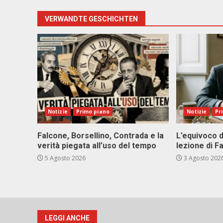
VERWANDTE GESCHICHTEN
Notizie
Primo piano
Notizie
Pr
Falcone, Borsellino, Contrada e la
L’equivoco d
verità piegata all’uso del tempo
lezione di F
5 Agosto 2026
3 Agosto 202
LEGGI ANCHE