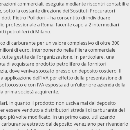
razioni commerciali, eseguita mediante riscontri contabili e
e, sotto la costante direzione dei Sostituti Procuratori
dott. Pietro Pollidori – ha consentito di individuare
io professionale a Roma, facente capo a 2 intermediari
tti petroliferi di Milano.
fico di carburante per un valore complessivo di oltre 300
milioni di euro, interponendo nella filiera commerciale
tutte gestite dall’organizzazione. In particolare, una
ata di acquistare prodotto petrolifero da fornitori
zia, dove veniva stoccato presso un deposito costiero. Il
 applicazione dell’IVA per effetto della presentazione di
a sottocosto e con IVA esposta ad un’ulteriore azienda della
alla prima società acquirente.
ari, in quanto il prodotto non usciva mai dal deposito
er essere venduto a distributori stradali di carburante del
po più volte modificato. In un primo caso, utilizzando
il carburante estratto dal deposito veneziano per rivenderlo