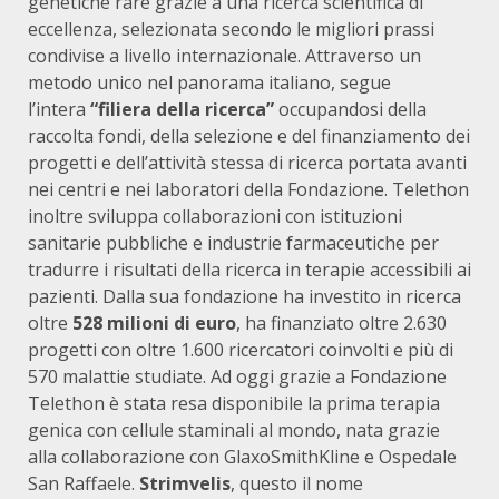
genetiche rare grazie a una ricerca scientifica di
eccellenza, selezionata secondo le migliori prassi
condivise a livello internazionale. Attraverso un
metodo unico nel panorama italiano, segue
l’intera
“filiera della ricerca”
occupandosi della
raccolta fondi, della selezione e del finanziamento dei
progetti e dell’attività stessa di ricerca portata avanti
nei centri e nei laboratori della Fondazione. Telethon
inoltre sviluppa collaborazioni con istituzioni
sanitarie pubbliche e industrie farmaceutiche per
tradurre i risultati della ricerca in terapie accessibili ai
pazienti. Dalla sua fondazione ha investito in ricerca
oltre
528 milioni di euro
, ha finanziato oltre 2.630
progetti con oltre 1.600 ricercatori coinvolti e più di
570 malattie studiate. Ad oggi grazie a Fondazione
Telethon è stata resa disponibile la prima terapia
genica con cellule staminali al mondo, nata grazie
alla collaborazione con GlaxoSmithKline e Ospedale
San Raffaele.
Strimvelis
, questo il nome