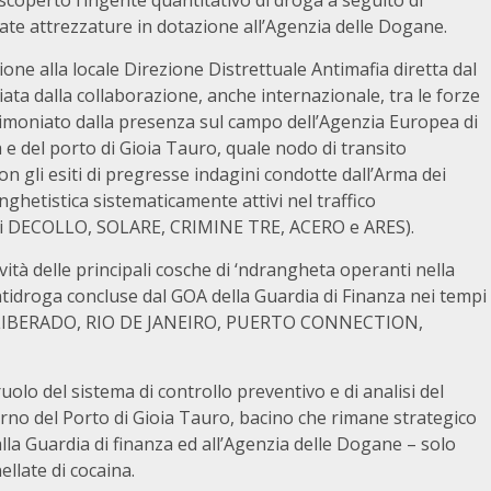
scoperto l’ingente quantitativo di droga a seguito di
ate attrezzature in dotazione all’Agenzia delle Dogane.
ione alla locale Direzione Distrettuale Antimafia diretta dal
ta dalla collaborazione, anche internazionale, tra le forze
timoniato dalla presenza sul campo dell’Agenzia Europea di
a e del porto di Gioia Tauro, quale nodo di transito
 con gli esiti di pregresse indagini condotte dall’Arma dei
anghetistica sistematicamente attivi nel traffico
agini DECOLLO, SOLARE, CRIMINE TRE, ACERO e ARES).
ità delle principali cosche di ‘ndrangheta operanti nella
antidroga concluse dal GOA della Guardia di Finanza nei tempi
TO LIBERADO, RIO DE JANEIRO, PUERTO CONNECTION,
uolo del sistema di controllo preventivo e di analisi del
terno del Porto di Gioia Tauro, bacino che rimane strategico
lla Guardia di finanza ed all’Agenzia delle Dogane – solo
ellate di cocaina.