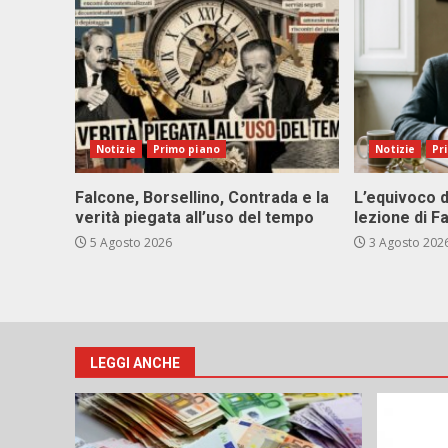
Notizie
Primo piano
Notizie
Pr
Falcone, Borsellino, Contrada e la
L’equivoco d
verità piegata all’uso del tempo
lezione di F
5 Agosto 2026
3 Agosto 202
LEGGI ANCHE