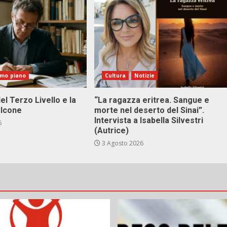
imo piano
Cultura
Notizie
el Terzo Livello e la
“La ragazza eritrea. Sangue e
alcone
morte nel deserto del Sinai”.
Intervista a Isabella Silvestri
6
(Autrice)
3 Agosto 2026