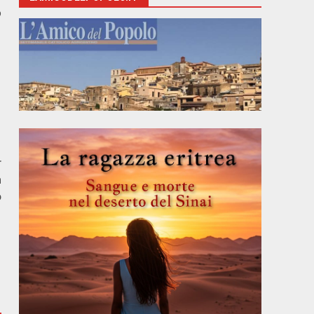
o
r
a
o