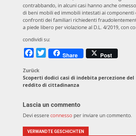
contrabbando, in alcuni casi hanno anche omesso di 
di beni mobili ed immobili intestati ai componenti de
confronti dei familiari richiedenti fraudolentemen
a piede libero per violazione al D.L. 4/2019, con 
condividi su:
Facebook
Twitter
Share
Post
Beitragsnavigation
Zurück
Scoperti dodici casi di indebita percezione del
reddito di cittadinanza
Lascia un commento
Devi essere
connesso
per inviare un commento.
VERWANDTE GESCHICHTEN