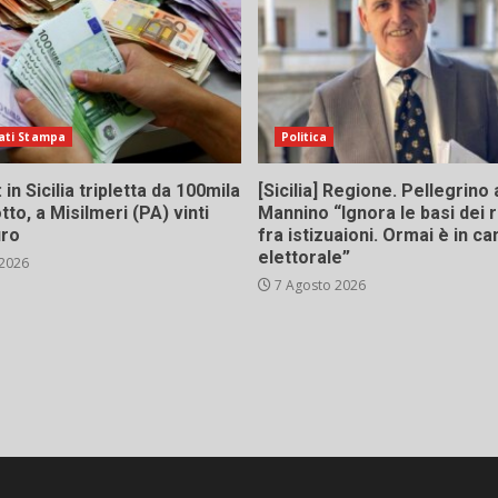
ati Stampa
Politica
in Sicilia tripletta da 100mila
[Sicilia] Regione. Pellegrino 
tto, a Misilmeri (PA) vinti
Mannino “Ignora le basi dei 
uro
fra istizuaioni. Ormai è in 
elettorale”
 2026
7 Agosto 2026