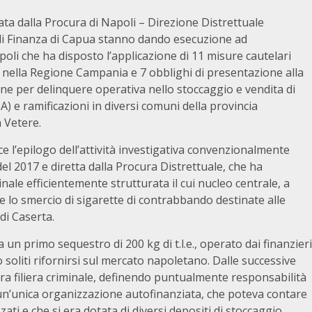
ta dalla Procura di Napoli – Direzione Distrettuale
 di Finanza di Capua stanno dando esecuzione ad
poli che ha disposto l’applicazione di 11 misure cautelari
ra nella Regione Campania e 7 obblighi di presentazione alla
one per delinquere operativa nello stoccaggio e vendita di
 e ramificazioni in diversi comuni della provincia
 Vetere.
e l’epilogo dell’attività investigativa convenzionalmente
 2017 e diretta dalla Procura Distrettuale, che ha
ale efficientemente strutturata il cui nucleo centrale, a
e lo smercio di sigarette di contrabbando destinate alle
di Caserta.
 un primo sequestro di 200 kg di t.l.e., operato dai finanzieri
o soliti rifornirsi sul mercato napoletano. Dalle successive
intera filiera criminale, definendo puntualmente responsabilità
i di un’unica organizzazione autofinanziata, che poteva contare
izzati e che si era dotata di diversi depositi di stoccaggio