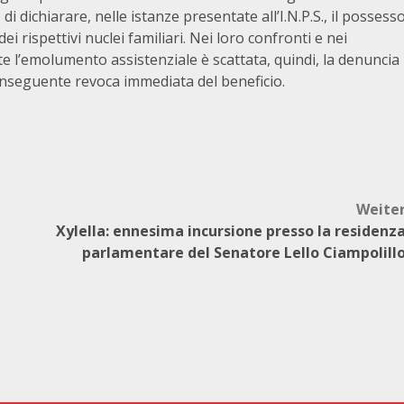
dichiarare, nelle istanze presentate all’I.N.P.S., il possess
i rispettivi nuclei familiari. Nei loro confronti e nei
te l’emolumento assistenziale è scattata, quindi, la denuncia
conseguente revoca immediata del beneficio.
Weite
Xylella: ennesima incursione presso la residenz
parlamentare del Senatore Lello Ciampolill