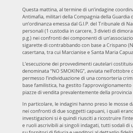
Questa mattina, al termine di un’indagine coordina
Antimafia, militari della Compagnia della Guardia
un’ordinanza emessa dal G.I.P. del Tribunale di Na
personali (1 custodia in carcere, 3 divieti di dimo
p.g.) nei confronti dei componenti di un’associazi
sigarette di contrabbando con base a Crispano (NA)
casertana, tra cui Marcianise e Santa Maria Capua
L’esecuzione dei provvedimenti cautelari costituisc
denominata “NO SMOKING”, avviata nell’ottobre del
permesso l’individuazione di una consorteria crimin
base familistica, ha gestito l’approvvigionamento 
piazze di vendita prevalentemente della provincia 
In particolare, le indagini hanno preso le mosse da
nei confronti di due soggetti capuani, i quali eran
investigazioni si è quindi riusciti a ricostruire l’
e ruoli ascrivibili ai singoli indagati, tutti sodal
su fornitori di fiducia e venditori al dettaglio fidel