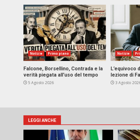
Notizie
Primo piano
Notizie
Pr
Falcone, Borsellino, Contrada e la
L’equivoco d
verità piegata all’uso del tempo
lezione di F
5 Agosto 2026
3 Agosto 202
LEGGI ANCHE