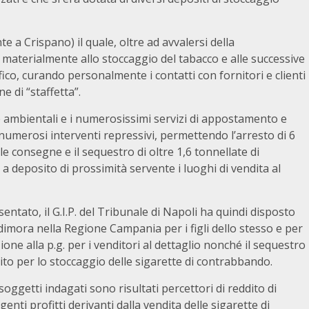
nte a Crispano) il quale, oltre ad avvalersi della
o materialmente allo stoccaggio del tabacco e alle successive
fico, curando personalmente i contatti con fornitori e clienti
 di “staffetta”.
 e ambientali e i numerosissimi servizi di appostamento e
umerosi interventi repressivi, permettendo l’arresto di 6
le consegne e il sequestro di oltre 1,6 tonnellate di
i a deposito di prossimità servente i luoghi di vendita al
entato, il G.I.P. del Tribunale di Napoli ha quindi disposto
i dimora nella Regione Campania per i figli dello stesso e per
azione alla p.g. per i venditori al dettaglio nonché il sequestro
sito per lo stoccaggio delle sigarette di contrabbando.
oggetti indagati sono risultati percettori di reddito di
genti profitti derivanti dalla vendita delle sigarette di