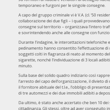
temporaneo e furgoni per le singole consegne.
A capo del gruppo criminale vi è V.A. (cl. ‘50 reside
collaborazione dei due figli – i quali provvedevan
consegne sul territorio – organizzava l’intero traf
e sovrintendendo anche alle consegne con funzione
Durante l’indagine, le intercettazioni telefoniche
pedinamento hanno consentito l’effettuazione di n
soggetti colti in flagranza di reato al momento del
sigarette, nonché l’individuazione di 3 locali adibit
minuto.
Sulla base del solido quadro indiziario così rappres
l’arresto del capo dell’organizzazione, il divieto d
il fornitore abituale del t.l.e., l’obbligo di present
di tre automezzi e dei due immobili adibiti a depo
Da ultimo, è stato anche accertato che ben 10 dei s
cittadinanza. Gli stessi, oltre ad aver conseguito in