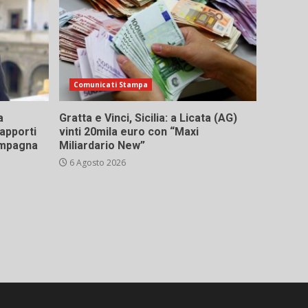
Comunicati Stampa
a
Gratta e Vinci, Sicilia: a Licata (AG)
rapporti
vinti 20mila euro con “Maxi
campagna
Miliardario New”
6 Agosto 2026