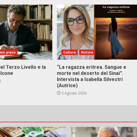
imo piano
Cultura
Notizie
el Terzo Livello e la
“La ragazza eritrea. Sangue e
alcone
morte nel deserto del Sinai”.
Intervista a Isabella Silvestri
6
(Autrice)
3 Agosto 2026