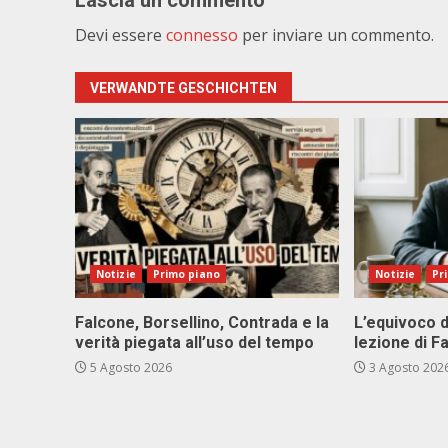
Lascia un commento
Devi essere
connesso
per inviare un commento.
VERWANDTE GESCHICHTEN
Notizie
Primo piano
Notizie
Pr
Falcone, Borsellino, Contrada e la
L’equivoco d
verità piegata all’uso del tempo
lezione di F
5 Agosto 2026
3 Agosto 202