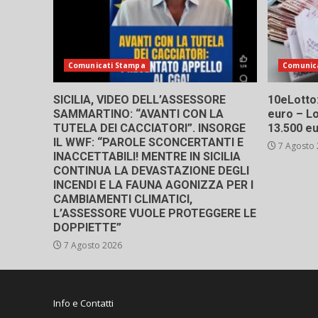
Comunicati Stampa
Comunic
SICILIA, VIDEO DELL’ASSESSORE
10eLotto: 
SAMMARTINO: “AVANTI CON LA
euro – Lo
TUTELA DEI CACCIATORI”. INSORGE
13.500 e
IL WWF: “PAROLE SCONCERTANTI E
7 Agosto
INACCETTABILI! MENTRE IN SICILIA
CONTINUA LA DEVASTAZIONE DEGLI
INCENDI E LA FAUNA AGONIZZA PER I
CAMBIAMENTI CLIMATICI,
L’ASSESSORE VUOLE PROTEGGERE LE
DOPPIETTE”
7 Agosto 2026
Info e Contatti