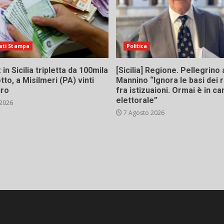
ati Stampa
Politica
in Sicilia tripletta da 100mila
[Sicilia] Regione. Pellegrino 
tto, a Misilmeri (PA) vinti
Mannino “Ignora le basi dei 
uro
fra istizuaioni. Ormai è in 
elettorale”
 2026
7 Agosto 2026