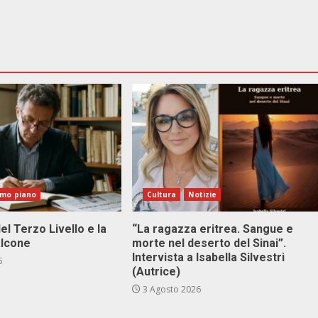
imo piano
Cultura
Notizie
el Terzo Livello e la
“La ragazza eritrea. Sangue e
alcone
morte nel deserto del Sinai”.
Intervista a Isabella Silvestri
6
(Autrice)
3 Agosto 2026