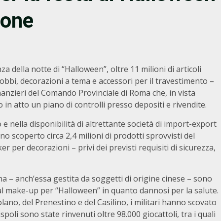
sone
 della notte di “Halloween”, oltre 11 milioni di articoli
dobbi, decorazioni a tema e accessori per il travestimento –
Finanzieri del Comando Provinciale di Roma che, in vista
 in atto un piano di controlli presso depositi e rivendite.
e nella disponibilità di altrettante società di import-export
nno scoperto circa 2,4 milioni di prodotti sprovvisti del
ker per decorazioni – privi dei previsti requisiti di sicurezza,
ina – anch’essa gestita da soggetti di origine cinese – sono
i al make-up per “Halloween” in quanto dannosi per la salute.
colano, del Prenestino e del Casilino, i militari hanno scovato
spoli sono state rinvenuti oltre 98.000 giocattoli, tra i quali