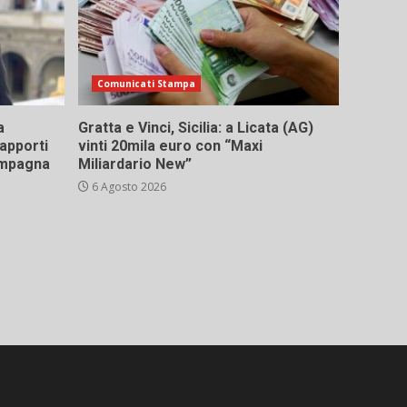
Comunicati Stampa
a
Gratta e Vinci, Sicilia: a Licata (AG)
rapporti
vinti 20mila euro con “Maxi
campagna
Miliardario New”
6 Agosto 2026