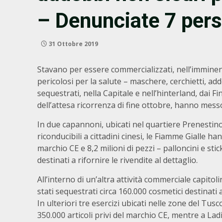
– Denunciate 7 per
31 Ottobre 2019
Stavano per essere commercializzati, nell’imminenza
pericolosi per la salute – maschere, cerchietti, ad
sequestrati, nella Capitale e nell’hinterland, dai 
dell’attesa ricorrenza di fine ottobre, hanno messo
In due capannoni, ubicati nel quartiere Prenestino 
riconducibili a cittadini cinesi, le Fiamme Gialle ha
marchio CE e 8,2 milioni di pezzi – palloncini e stic
destinati a rifornire le rivendite al dettaglio.
All’interno di un’altra attività commerciale capitol
stati sequestrati circa 160.000 cosmetici destinat
In ulteriori tre esercizi ubicati nelle zone del Tus
350.000 articoli privi del marchio CE, mentre a Ladi