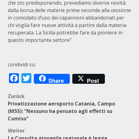
che sto predisponendo, prevediamo diverse novità:
dalla borsa delle materie prime seconde alla cessione
in comodato d’uso dei capannoni abbandonati per
chi voglia fare nuove attività a partire dalla materia
recuperata. La Sicilia potrebbe fare da pioniere in
questo importante settore”.
condividi su:
Facebook
Twitter
Share
Post
Beitragsnavigation
Zurück
Privatizzazione aeroporto Catania, Campo
(M5S): “Nessuno ha pensato agli effetti su
Comiso”
Weiter
La Consulta giovanile regionale è legge.