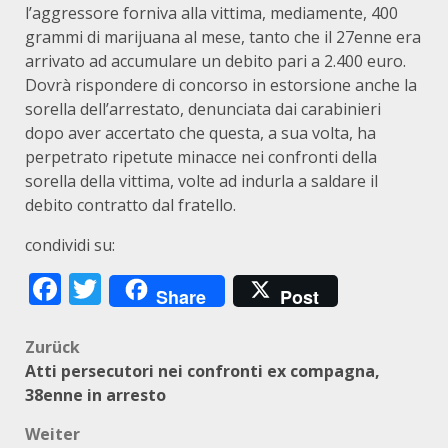
l’aggressore forniva alla vittima, mediamente, 400
grammi di marijuana al mese, tanto che il 27enne era
arrivato ad accumulare un debito pari a 2.400 euro.
Dovrà rispondere di concorso in estorsione anche la
sorella dell’arrestato, denunciata dai carabinieri
dopo aver accertato che questa, a sua volta, ha
perpetrato ripetute minacce nei confronti della
sorella della vittima, volte ad indurla a saldare il
debito contratto dal fratello.
condividi su:
Facebook
Twitter
Share
Post
Beitragsnavigation
Zurück
Atti persecutori nei confronti ex compagna,
38enne in arresto
Weiter