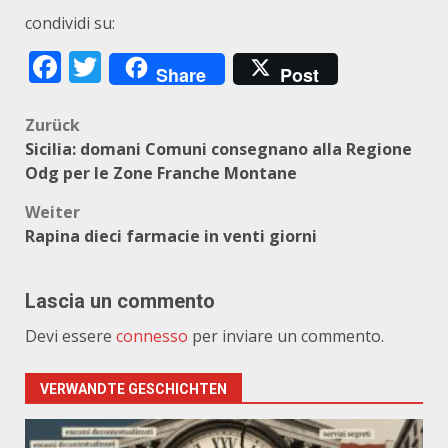
condividi su:
Facebook
Twitter
Share
Post
Beitragsnavigation
Zurück
Sicilia: domani Comuni consegnano alla Regione
Odg per le Zone Franche Montane
Weiter
Rapina dieci farmacie in venti giorni
Lascia un commento
Devi essere
connesso
per inviare un commento.
VERWANDTE GESCHICHTEN