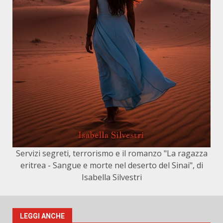
Servizi segreti, terrorismo e il romanzo "La ragazza
eritrea - Sangue e morte nel deserto del Sinai", di
Isabella Silvestri
LEGGI ANCHE