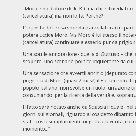
“Moro è mediatore delle BR, ma chi è il mediatore t
(cancellatura) ma non lo fa. Perché?
Di questa dolorosa vicenda (cancellatura) mi pare 
potere uccide Moro. Ma Moro è lui stesso il potere
(cancellatura) continuare a esserlo pur da prigionie
Una sottile annotazione- quella di Guttuso – che,
scoprire, uno scenario politico inquietante da cui i
Una sensazione che avvertii anch’io (deputato comu
prigionia di Moro (quasi 2 mesi!) il Parlamento, la
popolo italiano, non svolse un ruolo, un’azione un
consumando, per la ricerca della verità e, soprattut
Il fatto sarà notato anche da Sciascia il quale- nel
giorni sui giornali, riguardo al cosidetto dibattito
stato così esemplarmente negato alla verità, così 
momento…”