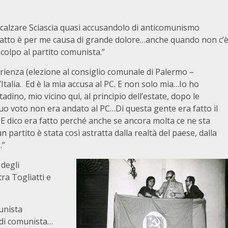
incalzare Sciascia quasi accusandolo di anticomunismo
fatto è per me causa di grande dolore…anche quando non c’
 colpo al partito comunista.”
erienza (elezione al consiglio comunale di Palermo –
d’Italia. Ed è la mia accusa al PC. E non solo mia…Io ho
adino, mio vicino qui, al principio dell’estate, dopo le
 suo voto non era andato al PC…Di questa gente era fatto il
. E dico era fatto perché anche se ancora molta ce ne sta
n partito è stata così astratta dalla realtà del paese, dalla
…”
degli
tra Togliatti e
unista
 di comunista…