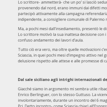
Lo scrittore- ammetterà- che un po’ si lasciò sedurr
provenendo dal nord, erano immuni dai difetti mostr
partecipò attivamente alla campagna referendaria
indipendente, a consigliere comunale di Palermo nel
Ma, a pochi mesi dall’insediamento, presentò le di
Lo scrittore motivò la sua inattesa decisione con i 
confuso andamento dei lavori d’aula.
Tutto ciò era vero, ma oltre quelle motivazioni c’e
Sciascia, in quei pochi mesi d’impegno attivo nel g
delusione rispetto alle attese e alle promesse di 
Dal sale siciliano agli intrighi internazionali d
Giacché siamo in argomento mi sembra utile ribad
Enrico Berlinguer, con lo stesso Guttuso. La vicenda
involontariamente, durante un incontro del 6 mag
Pci. Detto incontro- come Sciascia chiarì all’Espre