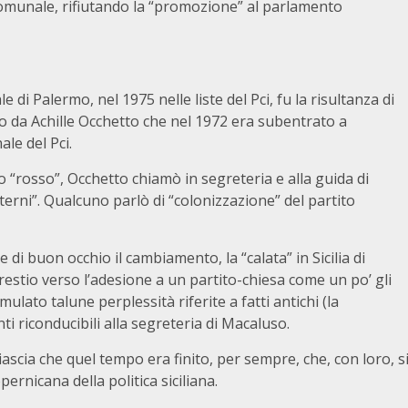
 comunale, rifiutando la “promozione” al parlamento
 di Palermo, nel 1975 nelle liste del Pci, fu la risultanza di
to da Achille Occhetto che nel 1972 era subentrato a
le del Pci.
o “rosso”, Occhetto chiamò in segreteria e alla guida di
terni”. Qualcuno parlò di “colonizzazione” del partito
 di buon occhio il cambiamento, la “calata” in Sicilia di
restio verso l’adesione a un partito-chiesa come un po’ gli
mulato talune perplessità riferite a fatti antichi (la
i riconducibili alla segreteria di Macaluso.
iascia che quel tempo era finito, per sempre, che, con loro, s
ernicana della politica siciliana.