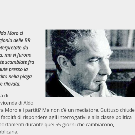
Aldo Moro ci
igionia delle BR
nterpretate da
a, ma vi furono
este scambiate fra
ute presso la
dito nella piaga
 rilevata.
a di
 vicenda di Aldo
a Moro e i partiti? Ma non c’è un mediatore. Guttuso chiude
facoltà di rispondere agli interrogativi e alla classe politica
omportamenti durante quei 55 giorni che cambiarono,
bblicana.