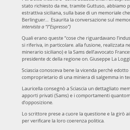
stato richiesto da me, tramite Guttuso, abbiamo p
estrattiva siciliana, sulla base di un memoriale ch
Berlinguer… Esaurita la conversazione sul memori
intervista a “l’’Espresso”)
Quali erano queste “cose che riguardavano l’indust
si riferiva, in particolare. alla fusione, realizzata 
minerario siciliano) e la Sams dell’avvocato Franc
presidente dc della regione on. Giuseppe La Loggi
Sciascia conosceva bene la vicenda perché edotto d
comproprietario di una miniera di salgemma in ter
Lauricella consegnò a Sciascia un dettagliato mem
apporti privati (Sams) e i comportamenti quantomen
d’opposizione.
Lo scrittore prese a cuore la questione e la girò a
per verificare la loro coerenza politica.