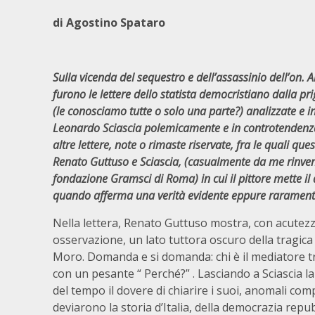
di Agostino Spataro
Sulla vicenda del sequestro e dell’assassinio dell’on. 
furono le lettere dello statista democristiano dalla pr
(le conosciamo tutte o solo una parte?) analizzate e i
Leonardo Sciascia polemicamente e in controtendenz
altre lettere, note o rimaste riservate, fra le quali qu
Renato Guttuso e Sciascia, (casualmente da me rinven
fondazione Gramsci di Roma) in cui il pittore mette il 
quando afferma una verità evidente eppure raramente
Nella lettera, Renato Guttuso mostra, con acutezz
osservazione, un lato tuttora oscuro della tragica
Moro. Domanda e si domanda: chi è il mediatore tr
con un pesante “ Perché?” . Lasciando a Sciascia la 
del tempo il dovere di chiarire i suoi, anomali c
deviarono la storia d’Italia, della democrazia repu