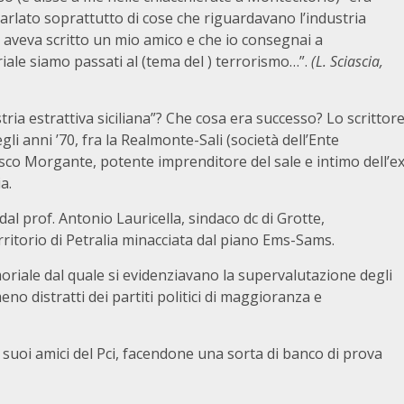
arlato soprattutto di cose che riguardavano l’industria
e aveva scritto un mio amico e che io consegnai a
ale siamo passati al (tema del ) terrorismo…”.
(L. Sciascia,
ria estrattiva siciliana”? Che cosa era successo? Lo scrittor
negli anni ’70, fra la Realmonte-Sali (società dell’Ente
esco Morgante, potente imprenditore del sale e intimo dell’e
a.
al prof. Antonio Lauricella, sindaco dc di Grotte,
ritorio di Petralia minacciata dal piano Ems-Sams.
oriale dal quale si evidenziavano la supervalutazione degli
o distratti dei partiti politici di maggioranza e
i suoi amici del Pci, facendone una sorta di banco di prova