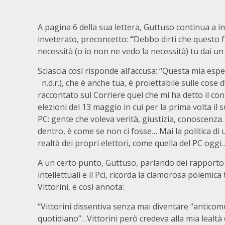
A pagina 6 della sua lettera, Guttuso continua a 
inveterato, preconcetto:
“
Debbo dirti che questo 
necessità (o io non ne vedo la necessità) tu dai un
Sciascia così risponde all’accusa: “Questa mia esp
n.d.r.), che è anche tua, è proiettabile sulle cose 
raccontato sul Corriere quel che mi ha detto il cont
elezioni del 13 maggio in cui per la prima volta il
PC: gente che voleva verità, giustizia, conoscenza
dentro, è come se non ci fosse… Mai la politica di u
realtà dei propri elettori, come quella del PC oggi
A un certo punto, Guttuso, parlando dei rapporto 
intellettuali e il Pci, ricorda la clamorosa polemica 
Vittorini, e così annota:
“Vittorini dissentiva senza mai diventare “anticom
quotidiano”…Vittorini però credeva alla mia lealtà