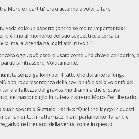
ra Moro e i partiti? Craxi accenna a volerlo fare
tu veda solo un aspetto (anche se molto importante): il
, lo è fino al momento del suo sequestro, e cerca di
ro; ma la vicenda ha molti altri risvolti.”
 ancora oggi, può essere usata come una chiave per aprire, 
 partiti si ritrassero. Volutamente.
nista senza galloni) per il fatto che durante la lunga
 più alta rappresentanza della sovranità e della volontà del
itaria all’altezza del gravissimo dramma che si stava
to, del nascondiglio in cui era ristretto Moro. Per liberarlo.
la sua risposta a Guttuso – scrive: “Quel che leggo in questi
 in parlamento, mi atterrisce: mai il parlamento italiano è
negativo nei riguardi della verità, come in questo