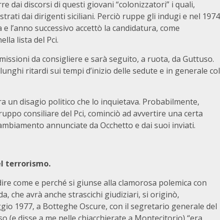
e dai discorsi di questi giovani “colonizzatori” i quali,
ati dai dirigenti siciliani. Perciò ruppe gli indugi e nel 1974
 e l’anno successivo accettò la candidatura, come
la lista del Pci.
missioni da consigliere e sarà seguito, a ruota, da Guttuso.
lunghi ritardi sui tempi d’inizio delle sedute e in generale col
ra un disagio politico che lo inquietava. Probabilmente,
ruppo consiliare del Pci, cominciò ad avvertire una certa
cambiamento annunciate da Occhetto e dai suoi inviati.
el terrorismo.
ire come e perché si giunse alla clamorosa polemica con
, che avrà anche strascichi giudiziari, si originò,
gio 1977, a Botteghe Oscure, con il segretario generale del
sso (e disse a me nelle chiacchierate a Montecitorio) “era