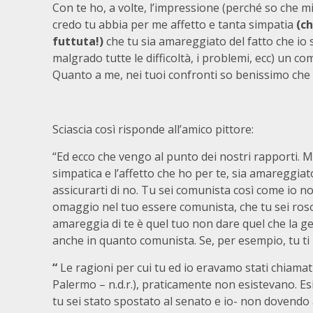
Con te ho, a volte, l’impressione (perché so che mi
credo tu abbia per me affetto e tanta simpatia
(ch
futtuta!)
che tu sia amareggiato del fatto che io 
malgrado tutte le difficoltà, i problemi, ecc) un c
Quanto a me, nei tuoi confronti so benissimo che n
Sciascia così risponde all’amico pittore:
“Ed ecco che vengo al punto dei nostri rapporti. Mi
simpatica e l’affetto che ho per te, sia amareggia
assicurarti di no. Tu sei comunista così come io no
omaggio nel tuo essere comunista, che tu sei roso 
amareggia di te è quel tuo non dare quel che la ge
anche in quanto comunista. Se, per esempio, tu ti 
“
Le ragioni per cui tu ed io eravamo stati chiamat
Palermo – n.d.r.), praticamente non esistevano. Es
tu sei stato spostato al senato e io- non dovendo