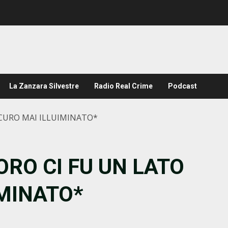
La Zanzara Silvestre
Radio Real Crime
Podcast
CURO MAI ILLUIMINATO*
RO CI FU UN LATO
IMINATO*