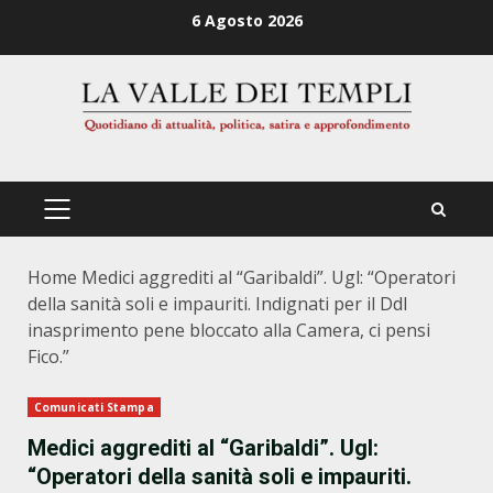
Zum
6 Agosto 2026
Inhalt
springen
PRIMÄRES
MENÜ
Home
Medici aggrediti al “Garibaldi”. Ugl: “Operatori
della sanità soli e impauriti. Indignati per il Ddl
inasprimento pene bloccato alla Camera, ci pensi
Fico.”
Comunicati Stampa
Medici aggrediti al “Garibaldi”. Ugl:
“Operatori della sanità soli e impauriti.