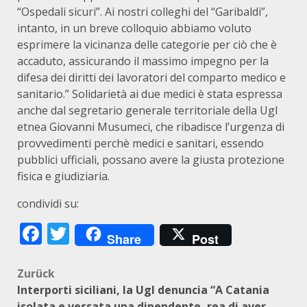
“Ospedali sicuri”. Ai nostri colleghi del “Garibaldi”,
intanto, in un breve colloquio abbiamo voluto
esprimere la vicinanza delle categorie per ciò che è
accaduto, assicurando il massimo impegno per la
difesa dei diritti dei lavoratori del comparto medico e
sanitario.” Solidarietà ai due medici è stata espressa
anche dal segretario generale territoriale della Ugl
etnea Giovanni Musumeci, che ribadisce l’urgenza di
provvedimenti perchè medici e sanitari, essendo
pubblici ufficiali, possano avere la giusta protezione
fisica e giudiziaria.
condividi su:
Facebook
Twitter
Share
Post
Beitragsnavigation
Zurück
Interporti siciliani, la Ugl denuncia “A Catania
isolata e vessata una dipendente, rea di aver