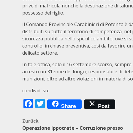
prive di matricola nonché la destinazione di talu
possesso del figlio.
Il Comando Provinciale Carabinieri di Potenza è d
distribuiti su tutto il territorio di competenza, ne
sicurezza pubblica nello specifico ambito, ove si 
controllo, in chiave preventiva, così da favorire 
delicato settore.
In tale ottica, solo il 16 settembre scorso, sempre
arresto un 31enne del luogo, responsabile di dete
munizioni, oltre ad altre violazioni in materia di 
condividi su:
Facebook
Twitter
Share
Post
Beitragsnavigation
Zurück
Operazione Ippocrate – Corruzione presso