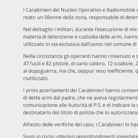
I Carabinieri del Nucleo Operativo e Radiomobile 
reato un 56enne della zona, responsabile di detenz
Nel dettaglio i militari, durante l’esecuzione di mira
materia di detenzione e custodia delle armi, hanno
utilizzato in via esclusiva dall’uomo nel comune di
Nella circostanza gli operanti hanno rinvenuto e s
47 fucili e 82 pistole, di vario calibro, 12 sciabol
al dopoguerra, ma che, seppur reso inefficiente, 
riutilizzato.
I primi accertamenti dei Carabinieri hanno consent
di dette armi dal padre, che ne aveva regolarmen
comunicazione alle Autorità di P.S. e di indicare l
destinatario del titolo di polizia che lo autorizzass
All’esito delle verifiche del caso, i Carabinieri lo h
Sono in corso ulteriori approfondimenti investigativ