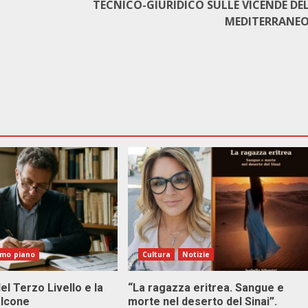
TECNICO-GIURIDICO SULLE VICENDE DE
MEDITERRANE
imo piano
Cultura
Notizie
el Terzo Livello e la
“La ragazza eritrea. Sangue e
alcone
morte nel deserto del Sinai”.