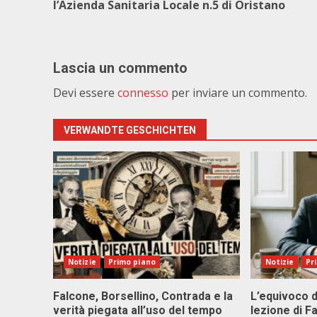
l’Azienda Sanitaria Locale n.5 di Oristano
Lascia un commento
Devi essere
connesso
per inviare un commento.
VERWANDTE GESCHICHTEN
Notizie
Primo piano
Notizie
Pr
Falcone, Borsellino, Contrada e la
L’equivoco d
verità piegata all’uso del tempo
lezione di F