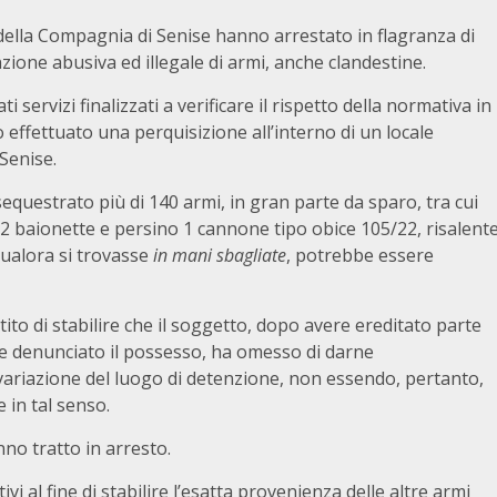
della Compagnia di Senise hanno arrestato in flagranza di
ione abusiva ed illegale di armi, anche clandestine.
ti servizi finalizzati a verificare il rispetto della normativa in
 effettuato una perquisizione all’interno di un locale
 Senise.
equestrato più di 140 armi, in gran parte da sparo, tra cui
e, 22 baionette e persino 1 cannone tipo obice 105/22, risalent
qualora si trovasse
in mani sbagliate
, potrebbe essere
ito di stabilire che il soggetto, dopo avere ereditato parte
te denunciato il possesso, ha omesso di darne
a variazione del luogo di detenzione, non essendo, pertanto,
e in tal senso.
anno tratto in arresto.
i al fine di stabilire l’esatta provenienza delle altre armi