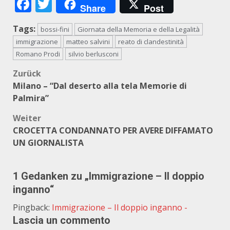
Facebook
Twitter
Share
Post
Tags:
bossi-fini
Giornata della Memoria e della Legalità
immigrazione
matteo salvini
reato di clandestinità
Romano Prodi
silvio berlusconi
Beitragsnavigation
Zurück
Milano – “Dal deserto alla tela Memorie di
Palmira”
Weiter
CROCETTA CONDANNATO PER AVERE DIFFAMATO
UN GIORNALISTA
1 Gedanken zu „
Immigrazione – Il doppio
inganno
“
Pingback:
Immigrazione – Il doppio inganno -
Lascia un commento