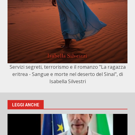
Servizi segreti, terrorismo e il romanzo "La ragazza
eritrea - Sangue e morte nel deserto del Sinai", di
Isabella Silvestri
LEGGI ANCHE