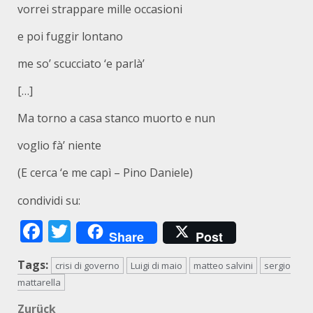
vorrei strappare mille occasioni
e poi fuggir lontano
me so’ scucciato ‘e parlà’
[…]
Ma torno a casa stanco muorto e nun
voglio fà’ niente
(E cerca ‘e me capì – Pino Daniele)
condividi su:
Facebook
Twitter
Share
Post
Tags:
crisi di governo
Luigi di maio
matteo salvini
sergio
mattarella
Zurück