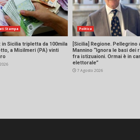
ati Stampa
Politica
in Sicilia tripletta da 100mila
[Sicilia] Regione. Pellegrino 
tto, a Misilmeri (PA) vinti
Mannino “Ignora le basi dei 
uro
fra istizuaioni. Ormai è in 
elettorale”
 2026
7 Agosto 2026