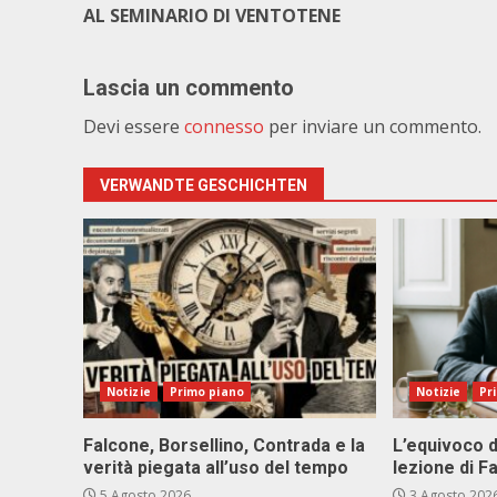
AL SEMINARIO DI VENTOTENE
Lascia un commento
Devi essere
connesso
per inviare un commento.
VERWANDTE GESCHICHTEN
Notizie
Primo piano
Notizie
Pr
Falcone, Borsellino, Contrada e la
L’equivoco d
verità piegata all’uso del tempo
lezione di F
5 Agosto 2026
3 Agosto 202