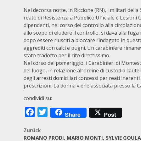
Nel decorsa notte, in Riccione (RN), i militari del
reato di Resistenza a Pubblico Ufficiale e Lesioni G
dipendenti, nel corso del controllo alla circolazion
allo scopo di eludere il controllo, si dava alla fuga
dopo essere riusciti a bloccare l’indagato in quest
aggrediti con calci e pugni. Un carabiniere rimane
stato tradotto per il rito direttissimo.
Nel corso del pomeriggio, i Carabinieri di Monte
del luogo, in relazione all’ordine di custodia caut
degli arresti domiciliari concessi per reati inerent
prescrizioni. La donna viene associata presso la Ca
condividi su:
Facebook
Twitter
Share
Post
Beitragsnavigation
Zurück
ROMANO PRODI, MARIO MONTI, SYLVIE GOUL