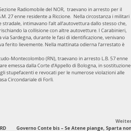
la Sezione Radiomobile del NOR, traevano in arresto per il
.M. 27 enne residente a Riccione. Nella circostanza i militari
e stradale, intimavano l’alt all’autovettura dallo stesso che,
 rischiando la collisione con altre autovetture. I Carabinieri,
a via Sardegna, durante le fasi di identificazione, venivano
va ferito lievemente. Nella mattinata odierna l’arrestato è
scudo-Montecolombo (RN), traevano in arresto L.B. 57 enne
elare emessa dalla Corte d’Appello di Bologna, in sostituzione
i gli stupefacenti e revocati per le numerose violazioni alle
sa Circondariale di Forlì.
Weite
ARD
Governo Conte bis – Se Atene piange, Sparta no