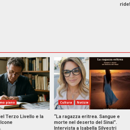
ride
imo piano
Cultura
Notizie
el Terzo Livello e la
“La ragazza eritrea. Sangue e
alcone
morte nel deserto del Sinai”.
Intervista a Isabella Silvestri
6