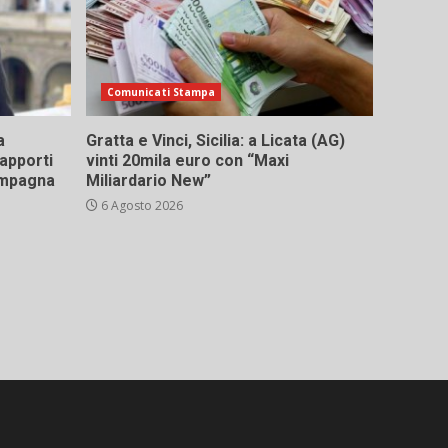
Comunicati Stampa
a
Gratta e Vinci, Sicilia: a Licata (AG)
rapporti
vinti 20mila euro con “Maxi
campagna
Miliardario New”
6 Agosto 2026