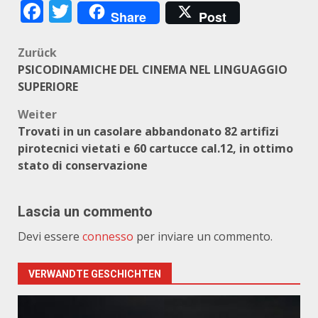
Facebook
Twitter
Share
Post
Beitragsnavigation
Zurück
PSICODINAMICHE DEL CINEMA NEL LINGUAGGIO
SUPERIORE
Weiter
Trovati in un casolare abbandonato 82 artifizi
pirotecnici vietati e 60 cartucce cal.12, in ottimo
stato di conservazione
Lascia un commento
Devi essere
connesso
per inviare un commento.
VERWANDTE GESCHICHTEN