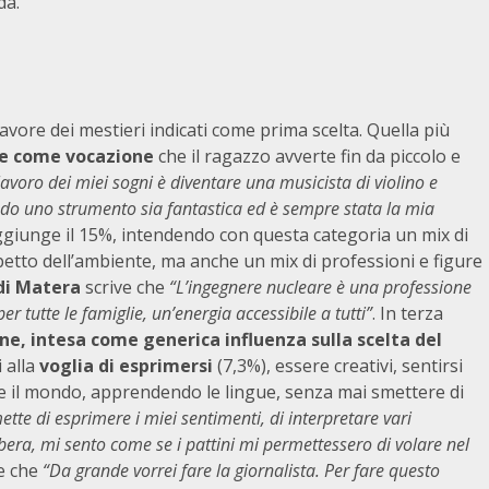
da.
avore dei mestieri indicati come prima scelta. Quella più
he come vocazione
che il ragazzo avverte fin da piccolo e
 lavoro dei miei sogni è diventare una musicista di violino e
do uno strumento sia fantastica ed è sempre stata la mia
giunge il 15%, intendendo con questa categoria un mix di
spetto dell’ambiente, ma anche un mix di professioni e figure
 di Matera
scrive che
“L’ingegnere nucleare è una professione
er tutte le famiglie, un’energia accessibile a tutti”
. In terza
ne, intesa come generica influenza sulla scelta del
 alla
voglia di esprimersi
(7,3%), essere creativi, sentirsi
prire il mondo, apprendendo le lingue, senza mai smettere di
tte di esprimere i miei sentimenti, di interpretare vari
era, mi sento come se i pattini mi permettessero di volare nel
e che
“Da grande vorrei fare la giornalista. Per fare questo