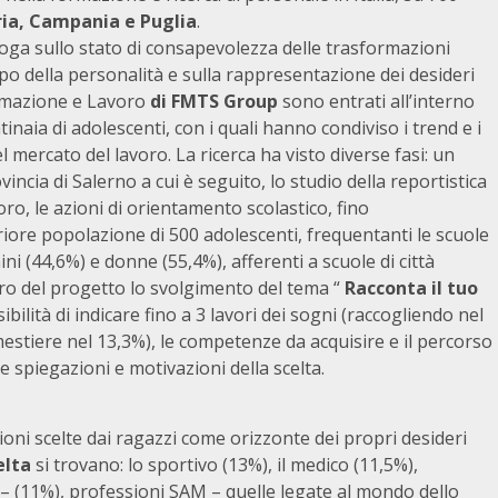
ria, Campania e Puglia
.
rroga sullo stato di consapevolezza delle trasformazioni
uppo della personalità e sulla rappresentazione dei desideri
Formazione e Lavoro
di FMTS Group
sono entrati all’interno
tinaia di adolescenti, con i quali hanno condiviso i trend e i
el mercato del lavoro. La ricerca ha visto diverse fasi: un
vincia di Salerno a cui è seguito, lo studio della reportistica
o, le azioni di orientamento scolastico, fino
eriore popolazione di 500 adolescenti, frequentanti le scuole
 (44,6%) e donne (55,4%), afferenti a scuole di città
lcro del progetto lo svolgimento del tema “
Racconta il tuo
ibilità di indicare fino a 3 lavori dei sogni (raccogliendo nel
mestiere nel 13,3%), le competenze da acquisire e il percorso
e spiegazioni e motivazioni della scelta.
ioni scelte dai ragazzi come orizzonte dei propri desideri
elta
si trovano: lo sportivo (13%), il medico (11,5%),
a – (11%), professioni SAM – quelle legate al mondo dello