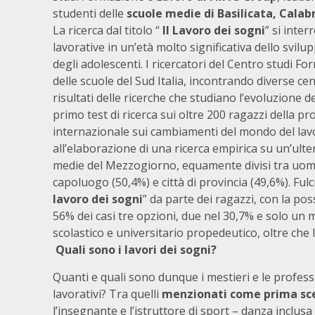
studenti delle
scuole medie di Basilicata, Calab
La ricerca dal titolo “
Il Lavoro dei sogni
” si inte
lavorative in un’età molto significativa dello svil
degli adolescenti. I ricercatori del Centro studi 
delle scuole del Sud Italia, incontrando diverse cen
risultati delle ricerche che studiano l’evoluzione d
primo test di ricerca sui oltre 200 ragazzi della pro
internazionale sui cambiamenti del mondo del lavor
all’elaborazione di una ricerca empirica su un’ult
medie del Mezzogiorno, equamente divisi tra uomini
capoluogo (50,4%) e città di provincia (49,6%). Fu
lavoro dei sogni
” da parte dei ragazzi, con la poss
56% dei casi tre opzioni, due nel 30,7% e solo un 
scolastico e universitario propedeutico, oltre che l
Quali sono i lavori dei sogni?
Quanti e quali sono dunque i mestieri e le profess
lavorativi? Tra quelli
menzionati come prima sc
l’insegnante e l’istruttore di sport – danza inclus