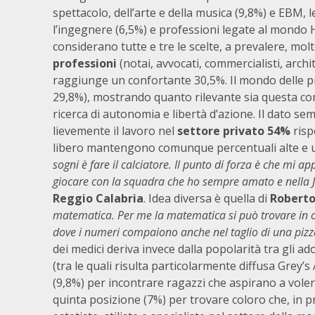
spettacolo, dell’arte e della musica (9,8%) e EBM, 
l’ingegnere (6,5%) e professioni legate al mondo Ho
considerano tutte e tre le scelte, a prevalere, molto 
professioni
(notai, avvocati, commercialisti, archit
raggiunge un confortante 30,5%. Il mondo delle p
29,8%), mostrando quanto rilevante sia questa com
ricerca di autonomia e libertà d’azione. Il dato
lievemente il lavoro nel
settore privato 54%
risp
libero mantengono comunque percentuali alte e un
sogni è fare il calciatore. Il punto di forza è che mi a
giocare con la squadra che ho sempre amato e nella Ju
Reggio Calabria
. Idea diversa è quella di
Roberto,
matematica. Per me la matematica si può trovare in
dove i numeri compaiono anche nel taglio di una pizz
dei medici deriva invece dalla popolarità tra gli ad
(tra le quali risulta particolarmente diffusa Grey’
(9,8%) per incontrare ragazzi che aspirano a voler far
quinta posizione (7%) per trovare coloro che, in 