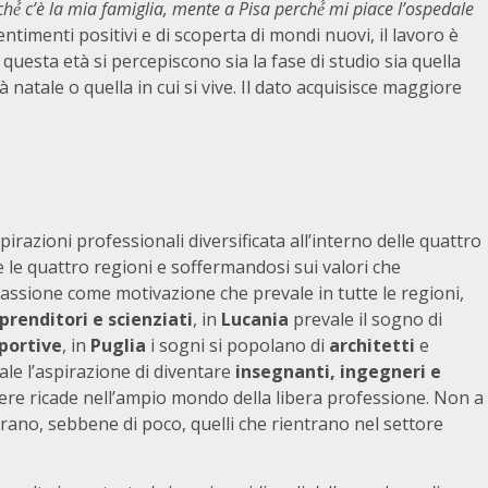
ché́ c’è la mia famiglia, mente a Pisa perché́ mi piace l’ospedale
ntimenti positivi e di scoperta di mondi nuovi, il lavoro è
questa età si percepiscono sia la fase di studio sia quella
̀ natale o quella in cui si vive. Il dato acquisisce maggiore
irazioni professionali diversificata all’interno delle quattro
le quattro regioni e soffermandosi sui valori che
a passione come motivazione che prevale in tutte le regioni,
prenditori e scienziati
, in
Lucania
prevale il sogno di
sportive
, in
Puglia
i sogni si popolano di
architetti
e
le l’aspirazione di diventare
insegnanti, ingegneri e
stiere ricade nell’ampio mondo della libera professione. Non a
erano, sebbene di poco, quelli che rientrano nel settore