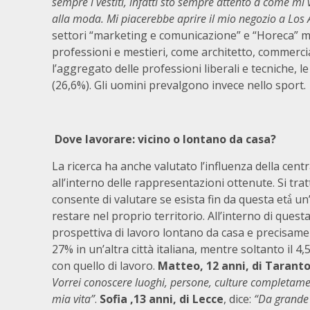
sempre i vestiti, infatti sto sempre attento a come mi v
alla moda. Mi piacerebbe aprire il mio negozio a Los 
settori “marketing e comunicazione” e “Horeca” ma,
professioni e mestieri, come architetto, commercia
l’aggregato delle professioni liberali e tecniche,
(26,6%). Gli uomini prevalgono invece nello sport.
Dove lavorare: vicino o lontano da casa?
La ricerca ha anche valutato l’influenza della centr
all’interno delle rappresentazioni ottenute. Si tr
consente di valutare se esista fin da questa età̀ un’
restare nel proprio territorio. All’interno di questa
prospettiva di lavoro lontano da casa e precisame
27% in un’altra città italiana, mentre soltanto il 4
con quello di lavoro.
Matteo, 12 anni, di Tarant
Vorrei conoscere luoghi, persone, culture completament
mia vita”
.
Sofia ,13 anni, di Lecce
, dice:
“Da grande 