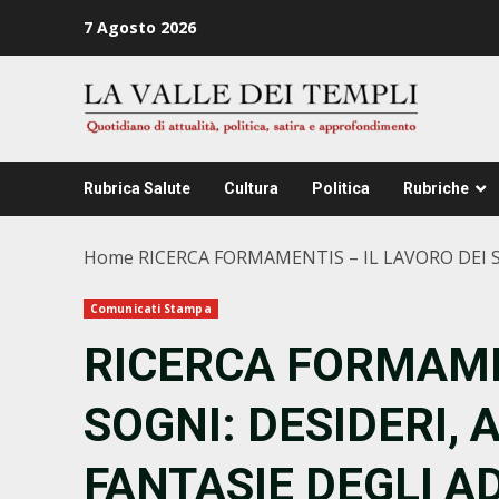
Zum
7 Agosto 2026
Inhalt
springen
Rubrica Salute
Cultura
Politica
Rubriche
Home
RICERCA FORMAMENTIS – IL LAVORO DEI S
Comunicati Stampa
RICERCA FORMAMEN
SOGNI: DESIDERI, 
FANTASIE DEGLI A