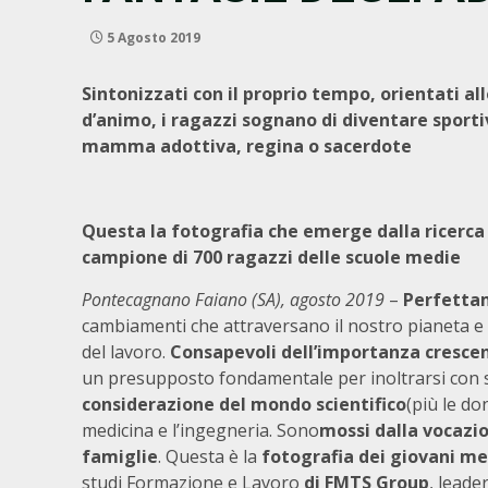
5 Agosto 2019
Sintonizzati con il proprio tempo, orientati al
d’animo,
i ragazzi sognano di diventare sporti
mamma adottiva,
regina o sacerdote
Questa la fotografia che emerge dalla ricerc
campione di 700 ragazzi delle scuole medie
Pontecagnano Faiano (SA), agosto 2019
–
Perfettam
cambiamenti che attraversano il nostro pianeta e 
del lavoro.
Consapevoli dell’importanza crescent
un presupposto fondamentale per inoltrarsi con 
considerazione del mondo scientifico
(più le do
medicina e l’ingegneria. Sono
mossi dalla vocazi
famiglie
. Questa è la
fotografia dei giovani me
studi Formazione e Lavoro
di FMTS Group
, leade