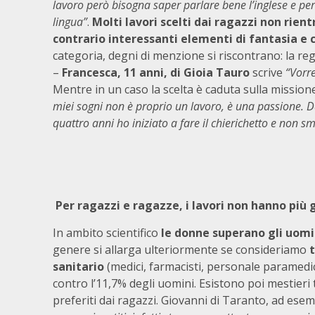
lavoro però bisogna saper parlare bene l’inglese e p
lingua”
.
Molti lavori scelti dai ragazzi non rie
contrario interessanti elementi di fantasia e
categoria, degni di menzione si riscontrano: la r
–
Francesca, 11 anni, di Gioia Tauro
scrive
“Vorr
Mentre in un caso la scelta è caduta sulla mission
miei sogni non è proprio un lavoro, è una passione. 
quattro anni ho iniziato a fare il chierichetto e non sm
Per ragazzi e ragazze, i lavori non hanno più
In ambito scientifico
le donne superano gli uomi
genere si allarga ulteriormente se consideriamo
t
sanitario
(medici, farmacisti, personale paramedic
contro l’11,7% degli uomini. Esistono poi mestieri
preferiti dai ragazzi. Giovanni di Taranto, ad esem