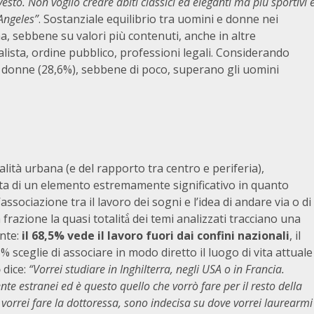
esto. Non voglio creare abiti classici ed eleganti ma più sportivi 
Angeles”
. Sostanziale equilibrio tra uomini e donne nei
 sebbene su valori più contenuti, anche in altre
lista, ordine pubblico, professioni legali. Considerando
 le donne (28,6%), sebbene di poco, superano gli uomini
alità urbana (e del rapporto tra centro e periferia),
atta di un elemento estremamente significativo in quanto
associazione tra il lavoro dei sogni e l’idea di andare via o di
 frazione la quasi totalità̀ dei temi analizzati tracciano una
nte:
il 68,5% vede il lavoro fuori dai confini nazionali
, il
,5% sceglie di associare in modo diretto il luogo di vita attuale
o
dice:
“Vorrei studiare in Inghilterra, negli USA o in Francia.
e estranei ed è questo quello che vorrò fare per il resto della
vorrei fare la dottoressa, sono indecisa su dove vorrei laurearmi