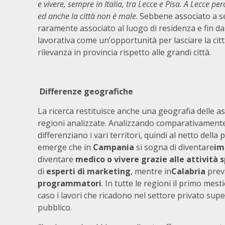
e vivere, sempre in Italia, tra Lecce e Pisa. A Lecce per
ed anche la città non è male
. Sebbene associato a se
raramente associato al luogo di residenza e fin da 
lavorativa come un’opportunità per lasciare la citta
rilevanza in provincia rispetto alle grandi città.
Differenze geografiche
La ricerca restituisce anche una geografia delle asp
regioni analizzate. Analizzando comparativamente 
differenziano i vari territori, quindi al netto dell
emerge che in
Campania
si sogna di diventare
im
diventare
medico o vivere grazie alle attività 
di
esperti di marketing
, mentre in
Calabria
preva
programmatori
. In tutte le regioni il primo me
caso i lavori che ricadono nel settore privato sup
pubblico.