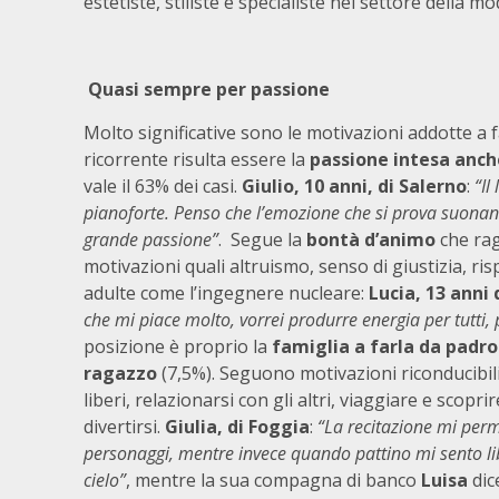
estetiste, stiliste e specialiste nel settore della mo
Quasi sempre per passione
Molto significative sono le motivazioni addotte a f
ricorrente risulta essere la
passione intesa anc
vale il 63% dei casi.
Giulio, 10 anni, di Salerno
:
“Il
pianoforte. Penso che l’emozione che si prova suonan
grande passione”
. Segue la
bontà d’animo
che rag
motivazioni quali altruismo, senso di giustizia, ri
adulte come l’ingegnere nucleare:
Lucia, 13 anni
che mi piace molto, vorrei produrre energia per tutti, p
posizione è proprio la
famiglia a farla da padro
ragazzo
(7,5%). Seguono motivazioni riconducibili
liberi, relazionarsi con gli altri, viaggiare e sco
divertirsi.
Giulia, di Foggia
:
“La recitazione mi perme
personaggi, mentre invece quando pattino mi sento lib
cielo”
, mentre la sua compagna di banco
Luisa
dic