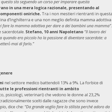
er questo sto seguendo un corso per imparare questa
ntrano in una mera logica razionale, presentando al
 componenti oniriche.
Tra i non mestieri rientranti in quest
egina d’Inghilterra e una non meglio definita mamma adottiva
ei fare la mamma adottiva per dare a dei bambini una mamma”
.
e sacerdotale.
Stefano, 10 anni Napoletano
“Il lavoro dei
Da quando ero piccolo ho la passione di diventare sacerdote: a
etterò̀ mai di farlo.”
 genere
ni
nel settore medico battendoli 13% a 9%. La forbice di
utte le professioni rientranti in ambito
o, psicologi, veterinari) che vedono le donne al 23,2%
 tradizionalmente scelti dalle ragazze che sono invece
pio, dice che:
“Da grande voglio fare lo stilista perché adoro da