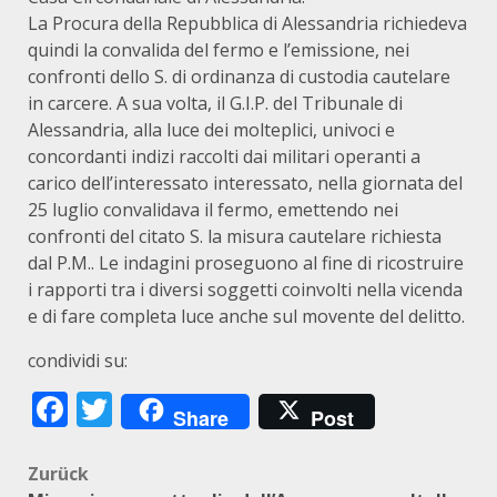
La Procura della Repubblica di Alessandria richiedeva
quindi la convalida del fermo e l’emissione, nei
confronti dello S. di ordinanza di custodia cautelare
in carcere. A sua volta, il G.I.P. del Tribunale di
Alessandria, alla luce dei molteplici, univoci e
concordanti indizi raccolti dai militari operanti a
carico dell’interessato interessato, nella giornata del
25 luglio convalidava il fermo, emettendo nei
confronti del citato S. la misura cautelare richiesta
dal P.M.. Le indagini proseguono al fine di ricostruire
i rapporti tra i diversi soggetti coinvolti nella vicenda
e di fare completa luce anche sul movente del delitto.
condividi su:
Facebook
Twitter
Share
Post
Beitragsnavigation
Zurück