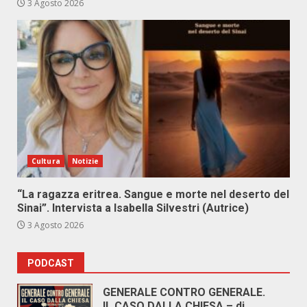
3 Agosto 2026
Cultura
Notizie
“La ragazza eritrea. Sangue e morte nel deserto del
Sinai”. Intervista a Isabella Silvestri (Autrice)
3 Agosto 2026
PODCAST
GENERALE CONTRO GENERALE.
IL CASO DALLA CHIESA – di