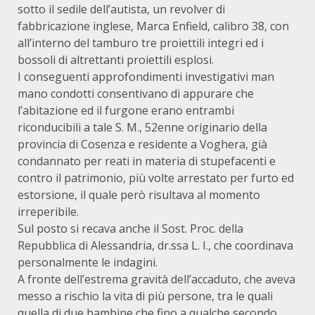
sotto il sedile dell’autista, un revolver di
fabbricazione inglese, Marca Enfield, calibro 38, con
all’interno del tamburo tre proiettili integri ed i
bossoli di altrettanti proiettili esplosi.
I conseguenti approfondimenti investigativi man
mano condotti consentivano di appurare che
l’abitazione ed il furgone erano entrambi
riconducibili a tale S. M., 52enne originario della
provincia di Cosenza e residente a Voghera, già
condannato per reati in materia di stupefacenti e
contro il patrimonio, più volte arrestato per furto ed
estorsione, il quale però risultava al momento
irreperibile.
Sul posto si recava anche il Sost. Proc. della
Repubblica di Alessandria, dr.ssa L. I., che coordinava
personalmente le indagini.
A fronte dell’estrema gravità dell’accaduto, che aveva
messo a rischio la vita di più persone, tra le quali
quella di due bambine che fino a qualche secondo