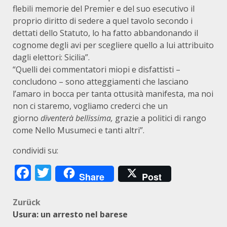
flebili memorie del Premier e del suo esecutivo il
proprio diritto di sedere a quel tavolo secondo i
dettati dello Statuto, lo ha fatto abbandonando il
cognome degli avi per scegliere quello a lui attribuito
dagli elettori: Sicilia”.
“Quelli dei commentatori miopi e disfattisti –
concludono – sono atteggiamenti che lasciano
l’amaro in bocca per tanta ottusità manifesta, ma noi
non ci staremo, vogliamo crederci che un
giorno
diventerà bellissima,
grazie a politici di rango
come Nello Musumeci e tanti altri”.
condividi su:
Facebook
Twitter
Share
Post
Beitragsnavigation
Zurück
Usura: un arresto nel barese