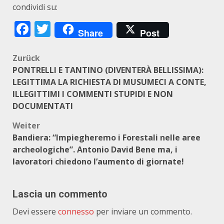
condividi su:
Facebook
Twitter
Share
Post
Beitragsnavigation
Zurück
PONTRELLI E TANTINO (DIVENTERÀ BELLISSIMA):
LEGITTIMA LA RICHIESTA DI MUSUMECI A CONTE,
ILLEGITTIMI I COMMENTI STUPIDI E NON
DOCUMENTATI
Weiter
Bandiera: “Impiegheremo i Forestali nelle aree
archeologiche”. Antonio David Bene ma, i
lavoratori chiedono l’aumento di giornate!
Lascia un commento
Devi essere
connesso
per inviare un commento.