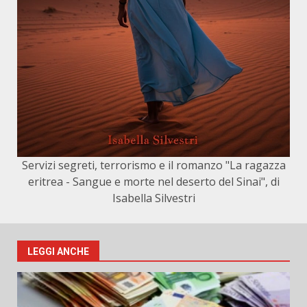
Servizi segreti, terrorismo e il romanzo "La ragazza
eritrea - Sangue e morte nel deserto del Sinai", di
Isabella Silvestri
LEGGI ANCHE