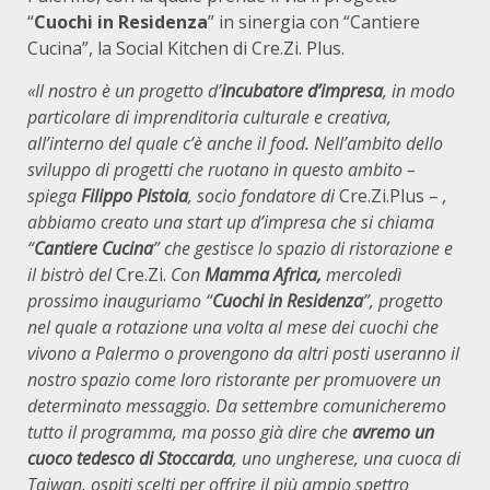
“
Cuochi in Residenza
” in sinergia con “Cantiere
Cucina”, la Social Kitchen di Cre.Zi. Plus.
«Il nostro è un progetto d’
incubatore d’impresa
, in modo
particolare di imprenditoria culturale e creativa,
all’interno del quale c’è anche il food. Nell’ambito dello
sviluppo di progetti che ruotano in questo ambito –
spiega
Filippo Pistoia
, socio fondatore di
Cre.Zi.Plus –
,
abbiamo creato una start up d’impresa che si chiama
“
Cantiere Cucina
” che gestisce lo spazio di ristorazione e
il bistrò del
Cre.Zi.
Con
Mamma Africa,
mercoledì
prossimo
inauguriamo
“
Cuochi in Residenza
”, progetto
nel quale a rotazione una volta al mese dei cuochi che
vivono a Palermo o provengono da altri posti useranno il
nostro spazio come loro ristorante per promuovere un
determinato messaggio. Da settembre comunicheremo
tutto il programma, ma posso già dire che
avremo un
cuoco tedesco di Stoccarda
, uno ungherese, una cuoca di
Taiwan, ospiti scelti per offrire il più ampio spettro