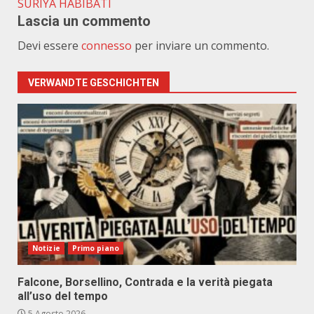
SURIYA HABIBATI
Lascia un commento
Devi essere
connesso
per inviare un commento.
VERWANDTE GESCHICHTEN
Notizie
Primo piano
Falcone, Borsellino, Contrada e la verità piegata
all’uso del tempo
5 Agosto 2026