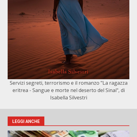
Servizi segreti, terrorismo e il romanzo "La ragazza
eritrea - Sangue e morte nel deserto del Sinai", di
Isabella Silvestri
LEGGI ANCHE