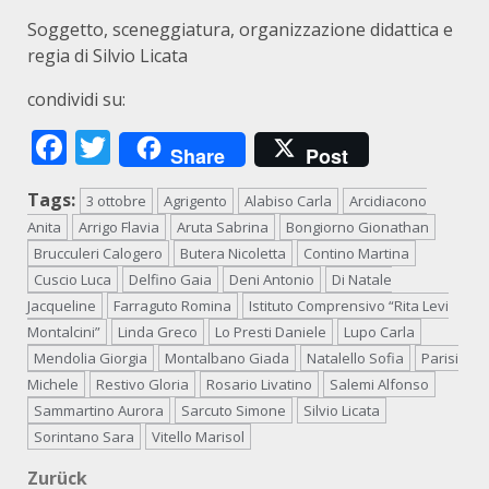
Soggetto, sceneggiatura, organizzazione didattica e
regia di Silvio Licata
condividi su:
Facebook
Twitter
Share
Post
Tags:
3 ottobre
Agrigento
Alabiso Carla
Arcidiacono
Anita
Arrigo Flavia
Aruta Sabrina
Bongiorno Gionathan
Brucculeri Calogero
Butera Nicoletta
Contino Martina
Cuscio Luca
Delfino Gaia
Deni Antonio
Di Natale
Jacqueline
Farraguto Romina
Istituto Comprensivo “Rita Levi
Montalcini”
Linda Greco
Lo Presti Daniele
Lupo Carla
Mendolia Giorgia
Montalbano Giada
Natalello Sofia
Parisi
Michele
Restivo Gloria
Rosario Livatino
Salemi Alfonso
Sammartino Aurora
Sarcuto Simone
Silvio Licata
Sorintano Sara
Vitello Marisol
Beitragsnavigation
Zurück