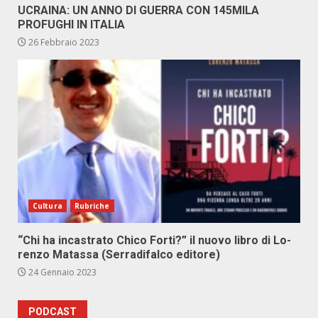
UCRAINA: UN ANNO DI GUERRA CON 145MILA
PROFUGHI IN ITALIA
26 Febbraio 2023
Cultura
Rubriche
“Chi ha in­ca­stra­to Chi­co For­ti?” il nuo­vo li­bro di Lo­
ren­zo Ma­tas­sa (Ser­ra­di­fal­co edi­to­re)
24 Gennaio 2023
PODCAST