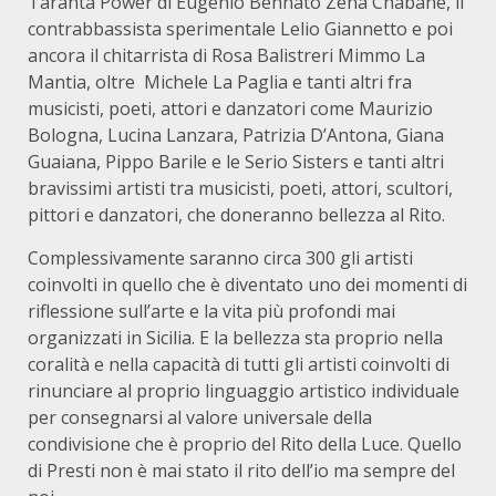
Taranta Power di Eugenio Bennato Zena Chabane, il
contrabbassista sperimentale Lelio Giannetto e poi
ancora il chitarrista di Rosa Balistreri Mimmo La
Mantia, oltre
Michele La Paglia e tanti altri fra
musicisti, poeti, attori e danzatori come Maurizio
Bologna, Lucina Lanzara, Patrizia D’Antona, Giana
Guaiana, Pippo Barile e le Serio Sisters e tanti altri
bravissimi artisti tra musicisti, poeti, attori, scultori,
pittori e danzatori, che doneranno bellezza al Rito.
Complessivamente saranno circa 300 gli artisti
coinvolti in quello che è diventato uno dei momenti di
riflessione sull’arte e la vita più profondi mai
organizzati in Sicilia. E la bellezza sta proprio nella
coralità e nella capacità di tutti gli artisti coinvolti di
rinunciare al proprio linguaggio artistico individuale
per consegnarsi al valore universale della
condivisione che è proprio del Rito della Luce. Quello
di Presti non è mai stato il rito dell’io ma sempre del