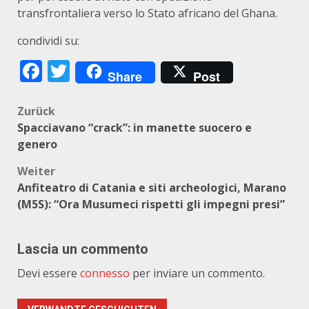
transfrontaliera verso lo Stato africano del Ghana.
condividi su:
Facebook
Twitter
Share
Post
Beitragsnavigation
Zurück
Spacciavano “crack”: in manette suocero e
genero
Weiter
Anfiteatro di Catania e siti archeologici, Marano
(M5S): “Ora Musumeci rispetti gli impegni presi”
Lascia un commento
Devi essere
connesso
per inviare un commento.