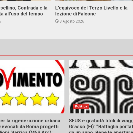
sellino, Contrada e la
L’equivoco del Terzo Livello e la
ta all’uso del tempo
lezione di Falcone
6
3 Agosto 2026
Politica
er la rigenerazione urbana
SEUS e gratuità titoli di viagg
a, revocati da Roma progetti
Grasso (FI): “Battaglia porta
lioni. Varrica (M5S Ars):
da un anno. Bene le aperture,