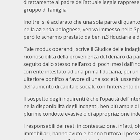
direttamente al padre dell’attuale legale rapprese
gruppo di famiglia.
Inoltre, si è acclarato che una sola parte di quanto
nella azienda bolognese, veniva immesso nella Spa
però lo schermo prestato da ben n.3 fiduciarie e
Tale modus operandi, scrive il Giudice delle indagin
riconoscibilità della provenienza del denaro da par
seguito dallo stesso nell’arco di pochi mesi dall’i
corrente intestato ad una prima fiduciaria, poi un 
ulteriore bonifico a favore di una società lussemb
dell’aumento di capitale sociale con l’intervento di 
Il sospetto degli inquirenti è che l’opacità dell’in
nella disponibilità degli indagati, ben più ampie d
plurime condotte evasive o di appropriazione inde
I responsabili dei reati in contestazione, infatti, ol
immobiliari, hanno avuto e hanno tuttora il posses