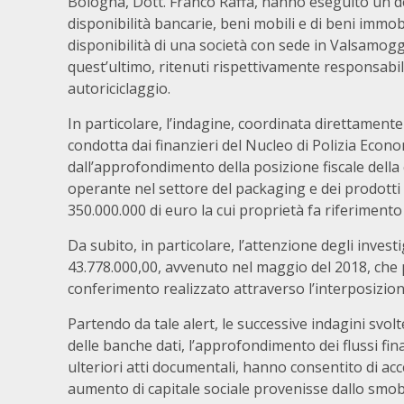
Bologna, Dott. Franco Raffa, hanno eseguito un dec
disponibilità bancarie, beni mobili e di beni immob
disponibilità di una società con sede in Valsamogg
quest’ultimo, ritenuti rispettivamente responsabili 
autoriciclaggio.
In particolare, l’indagine, coordinata direttament
condotta dai finanzieri del Nucleo di Polizia Econ
dall’approfondimento della posizione fiscale della
operante nel settore del packaging e dei prodotti
350.000.000 di euro la cui proprietà fa riferiment
Da subito, in particolare, l’attenzione degli inves
43.778.000,00, avvenuto nel maggio del 2018, che 
conferimento realizzato attraverso l’interposizion
Partendo da tale alert, le successive indagini svolte
delle banche dati, l’approfondimento dei flussi finan
ulteriori atti documentali, hanno consentito di acce
aumento di capitale sociale provenisse dallo smobil