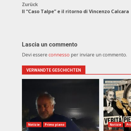
Beitragsnavigation
Zurück
Il “Caso Talpe” e il ritorno di Vincenzo Calcara
Lascia un commento
Devi essere
connesso
per inviare un commento.
VERWANDTE GESCHICHTEN
Notizie
Primo piano
Notizie
Pr