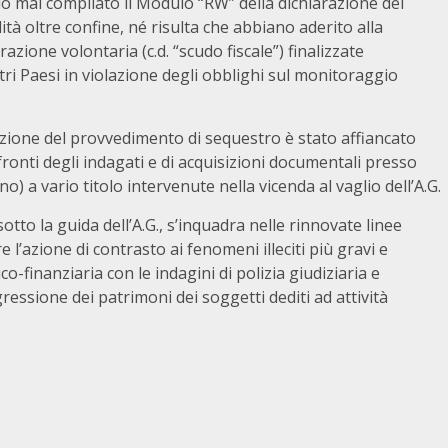
o mai compilato il Modulo “RW” della dichiarazione dei
ilità oltre confine, né risulta che abbiano aderito alla
azione volontaria (c.d. “scudo fiscale”) finalizzate
altri Paesi in violazione degli obblighi sul monitoraggio
cuzione del provvedimento di sequestro è stato affiancato
nfronti degli indagati e di acquisizioni documentali presso
no) a vario titolo intervenute nella vicenda al vaglio dell’A.G.
otto la guida dell’A.G., s’inquadra nelle rinnovate linee
e l’azione di contrasto ai fenomeni illeciti più gravi e
o-finanziaria con le indagini di polizia giudiziaria e
ressione dei patrimoni dei soggetti dediti ad attività