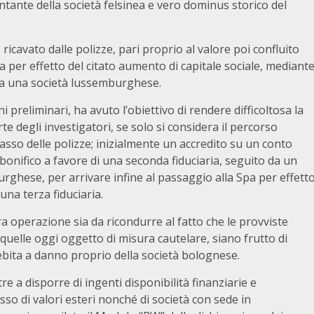
ntante della società felsinea e vero dominus storico del
 ricavato dalle polizze, pari proprio al valore poi confluito
 per effetto del citato aumento di capitale sociale, mediant
 da una società lussemburghese.
i preliminari, ha avuto l’obiettivo di rendere difficoltosa la
te degli investigatori, se solo si considera il percorso
ncasso delle polizze; inizialmente un accredito su un conto
bonifico a favore di una seconda fiduciaria, seguito da un
urghese, per arrivare infine al passaggio alla Spa per effett
una terza fiduciaria.
tera operazione sia da ricondurre al fatto che le provviste
i quelle oggi oggetto di misura cautelare, siano frutto di
bita a danno proprio della società bolognese.
tre a disporre di ingenti disponibilità finanziarie e
so di valori esteri nonché di società con sede in