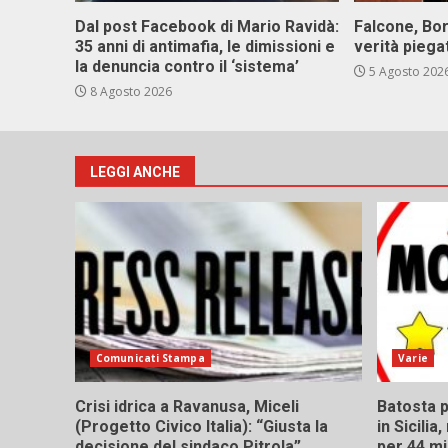
Dal post Facebook di Mario Ravidà:
Falcone, Bor
35 anni di antimafia, le dimissioni e
verità piega
la denuncia contro il ‘sistema’
5 Agosto 202
8 Agosto 2026
LEGGI ANCHE
Comunicati Stampa
Varie
Crisi idrica a Ravanusa, Miceli
Batosta p
(Progetto Civico Italia): “Giusta la
in Sicili
decisione del sindaco Pitrola”
per 44 mi