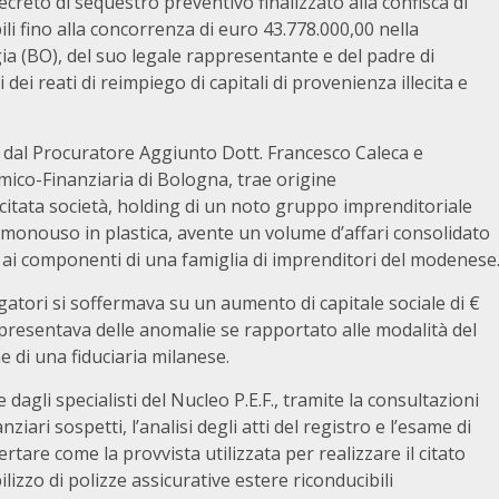
reto di sequestro preventivo finalizzato alla confisca di
ili fino alla concorrenza di euro 43.778.000,00 nella
ia (BO), del suo legale rappresentante e del padre di
dei reati di reimpiego di capitali di provenienza illecita e
e dal Procuratore Aggiunto Dott. Francesco Caleca e
omico-Finanziaria di Bologna, trae origine
 citata società, holding di un noto gruppo imprenditoriale
 monouso in plastica, avente un volume d’affari consolidato
o ai componenti di una famiglia di imprenditori del modenese
tigatori si soffermava su un aumento di capitale sociale di €
presentava delle anomalie se rapportato alle modalità del
e di una fiduciaria milanese.
 dagli specialisti del Nucleo P.E.F., tramite la consultazioni
ziari sospetti, l’analisi degli atti del registro e l’esame di
rtare come la provvista utilizzata per realizzare il citato
izzo di polizze assicurative estere riconducibili