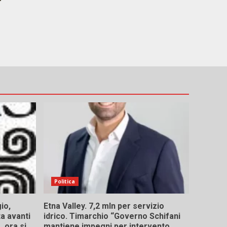
Politica
io,
Etna Valley. 7,2 mln per servizio
ta avanti
idrico. Timarchio “Governo Schifani
 ora si
mantiene impegni per intervento