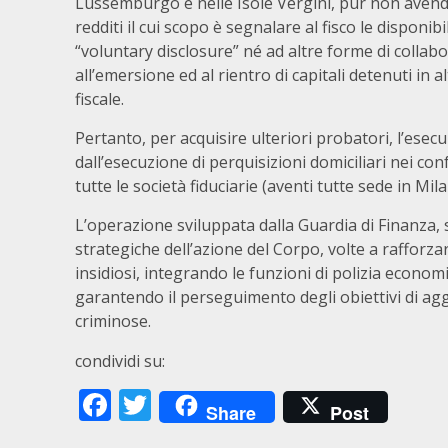
Lussemburgo e nelle Isole Vergini, pur non avend
redditi il cui scopo è segnalare al fisco le disponib
“voluntary disclosure” né ad altre forme di collabor
all’emersione ed al rientro di capitali detenuti in 
fiscale.
Pertanto, per acquisire ulteriori probatori, l’ese
dall’esecuzione di perquisizioni domiciliari nei co
tutte le società fiduciarie (aventi tutte sede in Mila
L’operazione sviluppata dalla Guardia di Finanza, s
strategiche dell’azione del Corpo, volte a rafforzar
insidiosi, integrando le funzioni di polizia economic
garantendo il perseguimento degli obiettivi di agg
criminose.
condividi su:
Facebook
Twitter
Share
Post